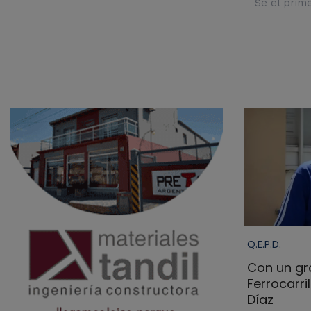
Sé el prim
Q.E.P.D.
Con un gra
Ferrocarri
Díaz