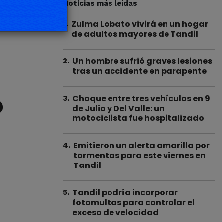
Noticias más leídas
Zulma Lobato vivirá en un hogar
1
.
de adultos mayores de Tandil
Un hombre sufrió graves lesiones
2
.
tras un accidente en parapente
o
Choque entre tres vehículos en 9
3
.
de Julio y Del Valle: un
motociclista fue hospitalizado
Emitieron un alerta amarilla por
4
.
tormentas para este viernes en
Tandil
Tandil podría incorporar
5
.
fotomultas para controlar el
exceso de velocidad