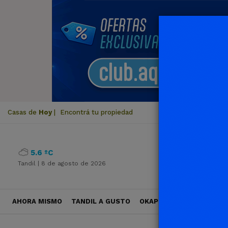
Casas de
Hoy
|
Encontrá tu propiedad
5.6 ºC
Tandil |
8 de agosto de 2026
AHORA MISMO
TANDIL A GUSTO
OKAPI VIAJES
POLÍTICA