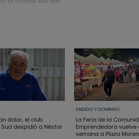
ero en comentar esta nota
SABADO Y DOMINGO
n dolor, el club
La Feria de la Comuni
l Sud despidió a Néstor
Emprendedora vuelve e
semana a Plaza More