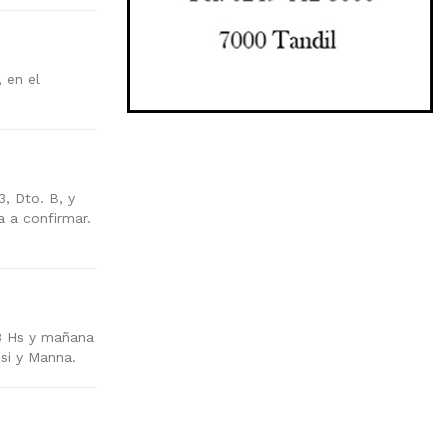
 en el
, Dto. B, y
a a confirmar.
23 Hs y mañana
ssi y Manna.