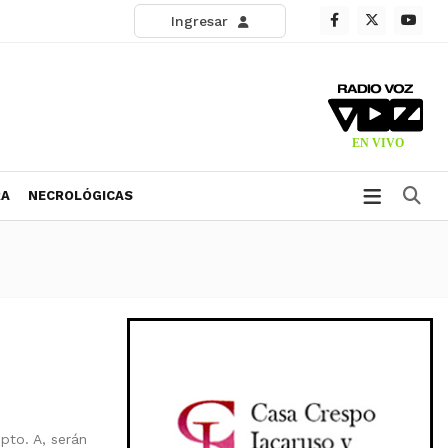
Ingresar
Bu
RA
NECROLÓGICAS
Dpto. A, serán