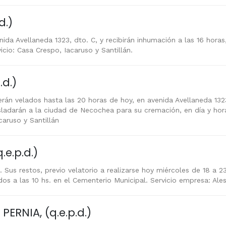
d.)
ida Avellaneda 1323, dto. C, y recibirán inhumación a las 16 horas,
cio: Casa Crespo, Iacaruso y Santillán.
.d.)
erán velados hasta las 20 horas de hoy, en avenida Avellaneda 1323
trasladarán a la ciudad de Necochea para su cremación, en día y hor
caruso y Santillán
e.p.d.)
 Sus restos, previo velatorio a realizarse hoy miércoles de 18 a 
dos a las 10 hs. en el Cementerio Municipal. Servicio empresa: Ale
ERNIA, (q.e.p.d.)