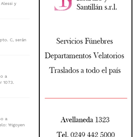
Alessi y
Dpto. C, serán
so a
r 1073.
so a
lo: Yrigoyen