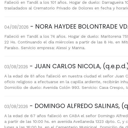
Falleció en Tandil a los 101 años. Hogar de duelo: Darragueira 
trasladados al Crematorio Privado de Dolores en fecha y horario
- NORA HAYDEE BOLONTRADE VDA. 
04/08/2026
Falleció en Tandil a los 74 años. Hogar de duelo: Maritorena 755.
22 Hs. Continuando el día miércoles a partir de las 8 Hs. en Mi
Paraíso. Servicio empresa: Alessi y Manna.
- JUAN CARLOS NICOLA, (q.e.p.d.
03/08/2026
A la edad de 81 años falleció en nuestra ciudad el señor Juan C
oficio religioso a efectuarse en la capilla ardiente, recibirán 
Domicilio de duelo: Avenida Colón 993. Servicio: Casa Crespo, I
- DOMINGO ALFREDO SALINAS, (q.
03/08/2026
A la edad de 67 años falleció en CABA el señor Domingo Alfred
a partir de las 10:00 hs. en avenida Avellaneda 1323 dpto. C, y c
lunes a las 16:00 hs. en el Cementerio Municipal. Domicilio de 