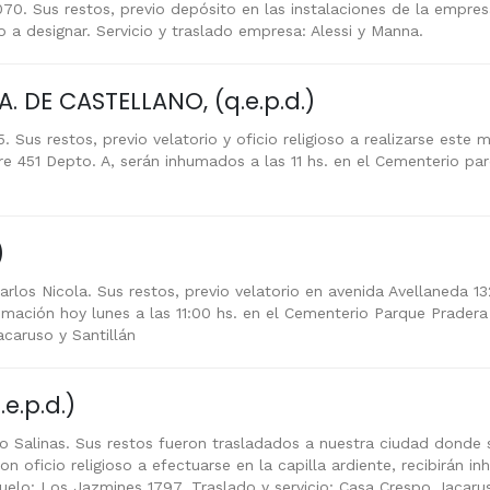
1070. Sus restos, previo depósito en las instalaciones de la empre
 a designar. Servicio y traslado empresa: Alessi y Manna.
DE CASTELLANO, (q.e.p.d.)
 Sus restos, previo velatorio y oficio religioso a realizarse este 
tre 451 Depto. A, serán inhumados a las 11 hs. en el Cementerio pa
)
arlos Nicola. Sus restos, previo velatorio en avenida Avellaneda 13
inhumación hoy lunes a las 11:00 hs. en el Cementerio Parque Prader
acaruso y Santillán
e.p.d.)
o Salinas. Sus restos fueron trasladados a nuestra ciudad donde 
on oficio religioso a efectuarse en la capilla ardiente, recibirán i
duelo: Los Jazmines 1797. Traslado y servicio: Casa Crespo, Iacarus