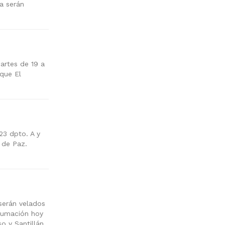
sa serán
martes de 19 a
rque El
23 dpto. A y
a de Paz.
serán velados
nhumación hoy
o y Santillán