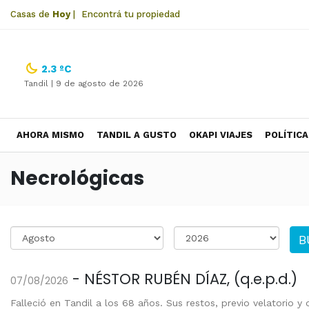
Casas de
Hoy
|
Encontrá tu propiedad
2.3 ºC
Tandil |
9 de agosto de 2026
AHORA MISMO
TANDIL A GUSTO
OKAPI VIAJES
POLÍTICA
Necrológicas
B
- NÉSTOR RUBÉN DÍAZ, (q.e.p.d.)
07/08/2026
Falleció en Tandil a los 68 años. Sus restos, previo velatorio y o