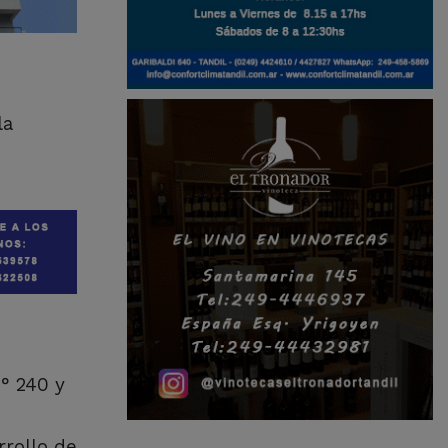
la
° 240 y
rrollo de