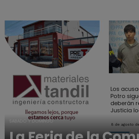
Los acusa
Potro sig
deberán r
Justicia lo
SABADO Y DOMINGO
8 de agosto d
La Feria de la Co