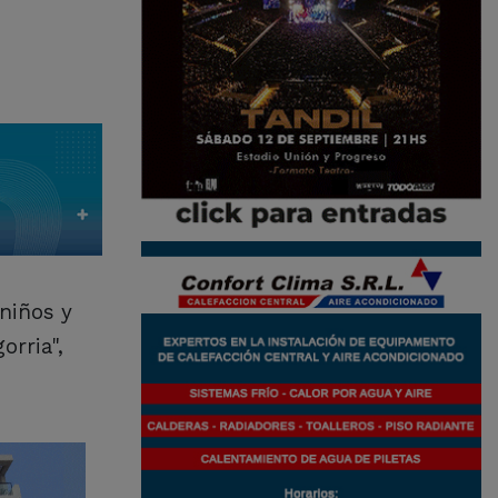
 niños y
orria",