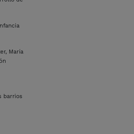
nfancia
er, María
ión
s barrios