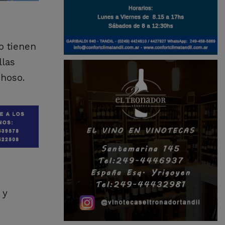
o tienen
llas
choso.
 y