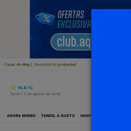
Casas de
Hoy
|
Encontrá tu propiedad
10.8 ºC
Tandil |
7 de agosto de 2026
AHORA MISMO
TANDIL A GUSTO
OKAPI VIAJES
POLÍTICA