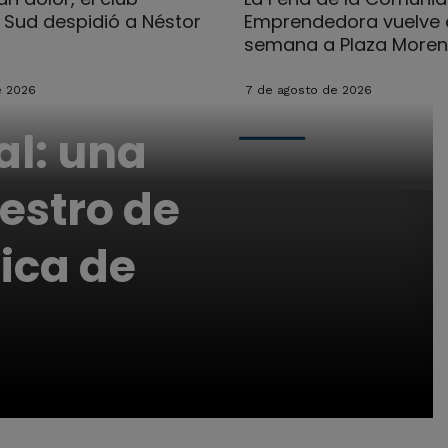
l Sud despidió a Néstor
Emprendedora vuelve e
semana a Plaza More
e 2026
7 de agosto de 2026
al: una
estro de
ica de