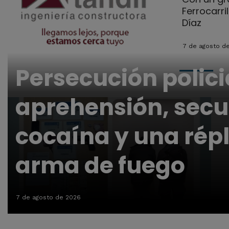
Ferrocarri
Díaz
7 de agosto d
Persecución polici
aprehensión, secu
cocaína y una répl
arma de fuego
7 de agosto de 2026