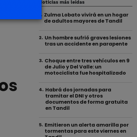
Noticias más leídas
Zulma Lobato vivirá en un hogar
1
.
de adultos mayores de Tandil
Un hombre sufrió graves lesiones
2
.
tras un accidente en parapente
Choque entre tres vehículos en 9
3
.
de Julio y Del Valle: un
motociclista fue hospitalizado
os
Habrá dos jornadas para
4
.
tramitar el DNI y otros
documentos de forma gratuita
en Tandil
Emitieron un alerta amarilla por
5
.
tormentas para este viernes en