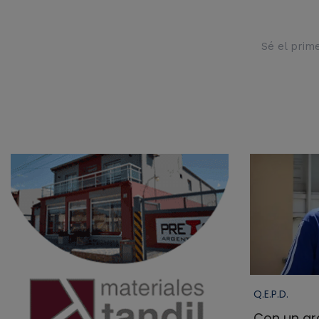
Sé el prim
Q.E.P.D.
Con un gra