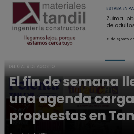
ESTABA EN P
Zulma Lob
de adulto
6 de agosto d
DEL 6 AL 9 DE AGOSTO
El fin de semana l
una agenda carga
propuestas en Tan