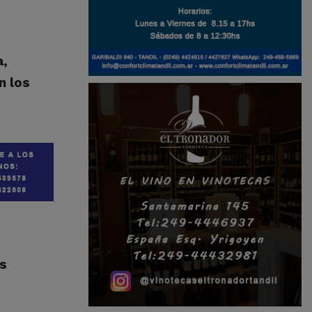
a,
n los
os