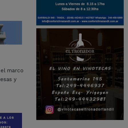
 el marco
resas y