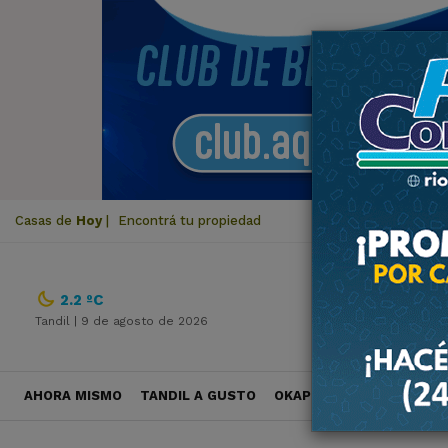
Casas de
Hoy
|
Encontrá tu propiedad
2.2 ºC
Tandil |
9 de agosto de 2026
AHORA MISMO
TANDIL A GUSTO
OKAPI VIAJES
POLÍTICA