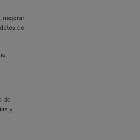
a mejorar
odelos de
ne
a de
ias y