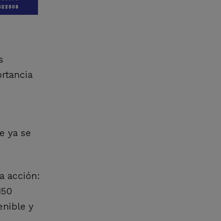
s
ortancia
e ya se
a acción:
150
enible y