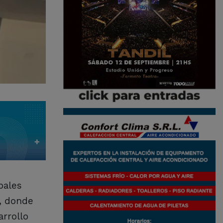
pales
e, donde
arrollo