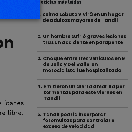
Noticias más leídas
Zulma Lobato vivirá en un hogar
1
.
de adultos mayores de Tandil
on
Un hombre sufrió graves lesiones
2
.
tras un accidente en parapente
Choque entre tres vehículos en 9
3
.
de Julio y Del Valle: un
motociclista fue hospitalizado
Emitieron un alerta amarilla por
4
.
tormentas para este viernes en
Tandil
alidades
e libre.
Tandil podría incorporar
5
.
fotomultas para controlar el
exceso de velocidad