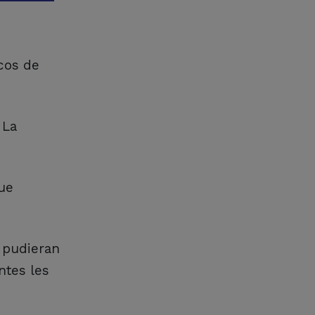
scos de
 La
que
s pudieran
ntes les