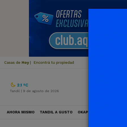
Casas de
Hoy
|
Encontrá tu propiedad
2.1 ºC
Tandil |
9 de agosto de 2026
AHORA MISMO
TANDIL A GUSTO
OKAPI VIAJES
POLÍTICA