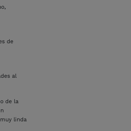
mo,
es de
des al
o de la
én
 muy linda