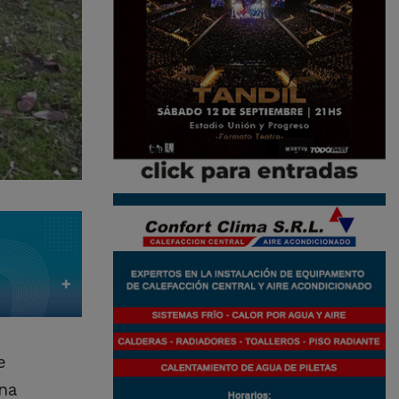
e
una