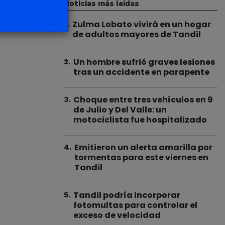
Noticias más leídas
Zulma Lobato vivirá en un hogar
1
.
de adultos mayores de Tandil
Un hombre sufrió graves lesiones
2
.
tras un accidente en parapente
Choque entre tres vehículos en 9
3
.
de Julio y Del Valle: un
motociclista fue hospitalizado
Emitieron un alerta amarilla por
4
.
tormentas para este viernes en
Tandil
Tandil podría incorporar
5
.
fotomultas para controlar el
exceso de velocidad