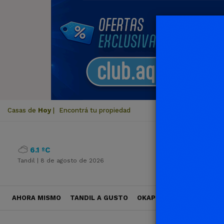
Casas de
Hoy
|
Encontrá tu propiedad
6.1 ºC
Tandil |
8 de agosto de 2026
AHORA MISMO
TANDIL A GUSTO
OKAPI VIAJES
POLÍTICA