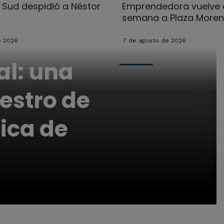
l Sud despidió a Néstor
Emprendedora vuelve e
semana a Plaza More
e 2026
7 de agosto de 2026
al: una
estro de
ica de