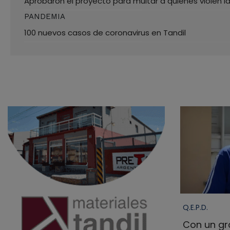
Aprobaron el proyecto para multar a quienes violen l
PANDEMIA
100 nuevos casos de coronavirus en Tandil
Q.E.P.D.
Con un gra