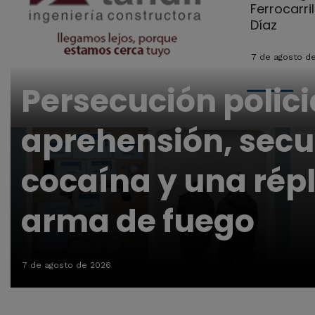
Ferrocarri
Díaz
7 de agosto d
Persecución polici
aprehensión, secu
cocaína y una répl
arma de fuego
7 de agosto de 2026