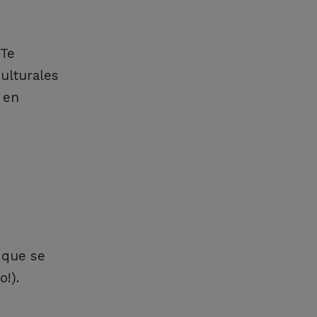
 Te
culturales
 en
a que se
!).