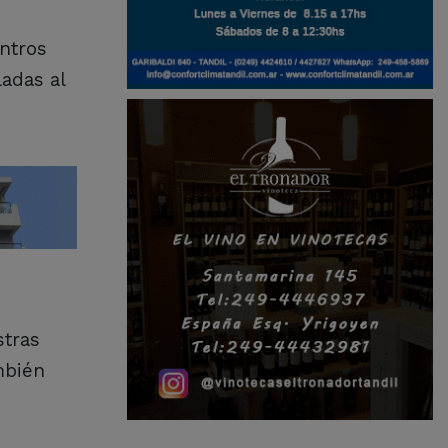
ntros
ladas al
stras
mbién