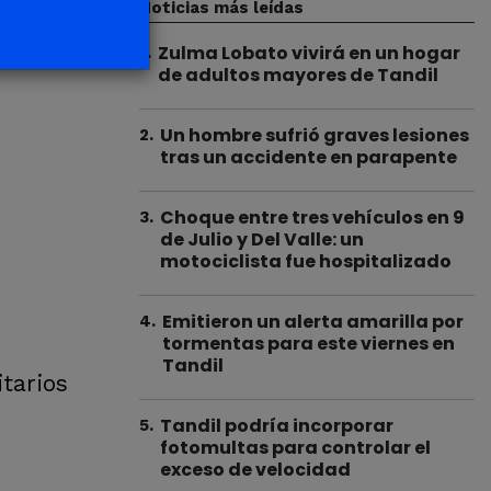
Noticias más leídas
Zulma Lobato vivirá en un hogar
1
.
de adultos mayores de Tandil
Un hombre sufrió graves lesiones
2
.
tras un accidente en parapente
Choque entre tres vehículos en 9
3
.
de Julio y Del Valle: un
motociclista fue hospitalizado
Emitieron un alerta amarilla por
4
.
tormentas para este viernes en
Tandil
itarios
Tandil podría incorporar
5
.
fotomultas para controlar el
exceso de velocidad