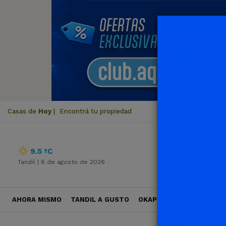
Casas de
Hoy
|
Encontrá tu propiedad
9.5 ºC
Tandil |
8 de agosto de 2026
AHORA MISMO
TANDIL A GUSTO
OKAPI VIAJES
POLÍTICA