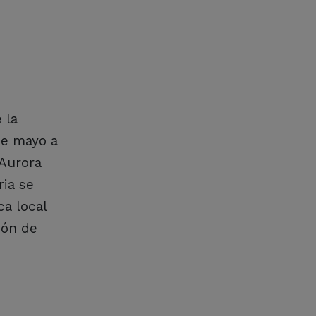
 la
de mayo a
 Aurora
ria se
a local
ión de