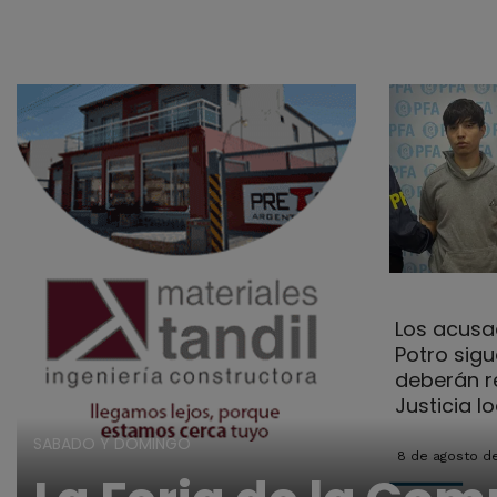
Los acusa
Potro sig
deberán r
Justicia lo
SABADO Y DOMINGO
8 de agosto d