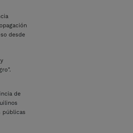
ncia
ropagación
reso desde
 y
ro".
incia de
uilinos
s públicas