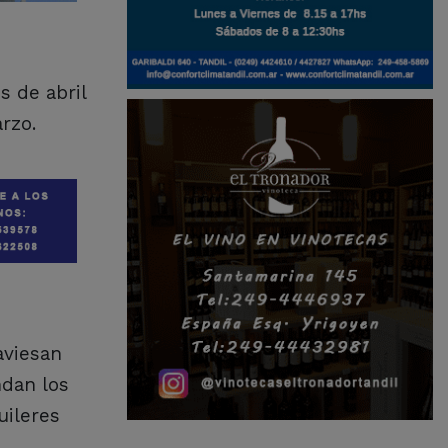
s de abril
rzo.
aviesan
ndan los
uileres