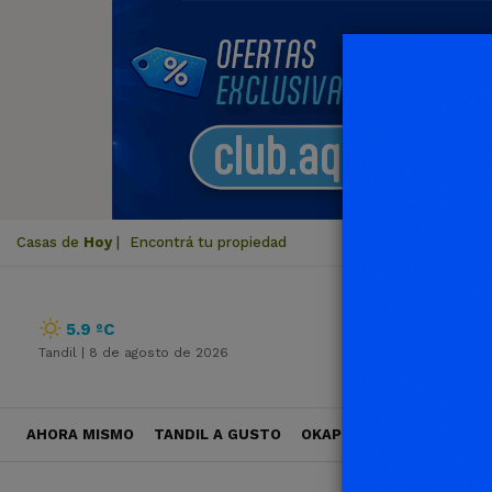
Casas de
Hoy
|
Encontrá tu propiedad
5.9 ºC
Tandil |
8 de agosto de 2026
AHORA MISMO
TANDIL A GUSTO
OKAPI VIAJES
POLÍTICA