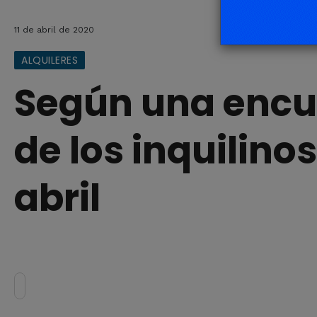
11 de abril de 2020
ALQUILERES
Según una encu
de los inquilino
abril