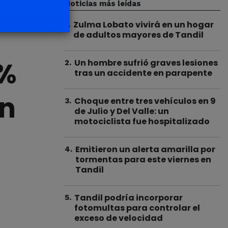
Noticias más leídas
Zulma Lobato vivirá en un hogar
1
.
de adultos mayores de Tandil
0%
Un hombre sufrió graves lesiones
2
.
tras un accidente en parapente
en
Choque entre tres vehículos en 9
3
.
de Julio y Del Valle: un
motociclista fue hospitalizado
Emitieron un alerta amarilla por
4
.
tormentas para este viernes en
Tandil
Tandil podría incorporar
5
.
fotomultas para controlar el
exceso de velocidad