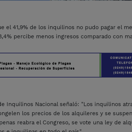
e el 41,9% de los inquilinos no pudo pagar el me
l 58,4% percibe menos ingresos comparado con ma
 Inquilinos Nacional señaló: "Los inquilinos atr
ongelen los precios de los alquileres y se suspe
penas reabra el Congreso, se vote una ley de alq
s e inquilinas en todo el país".