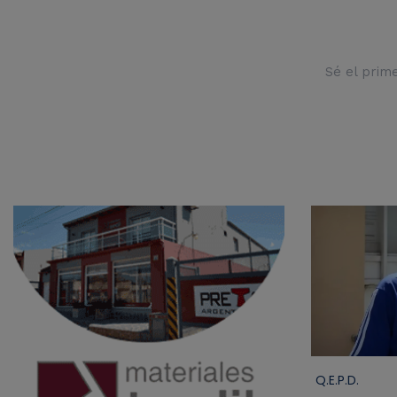
Sé el prim
Q.E.P.D.