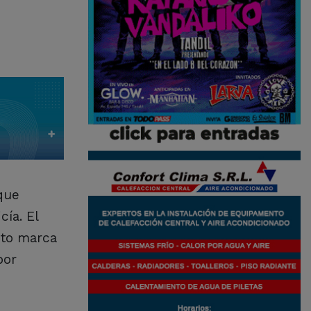
que
ía. El
oto marca
por