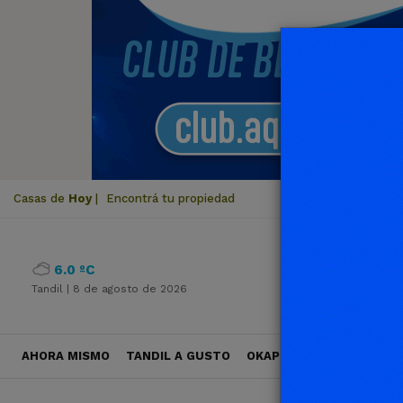
Casas de
Hoy
|
Encontrá tu propiedad
6.0 ºC
Tandil |
8 de agosto de 2026
AHORA MISMO
TANDIL A GUSTO
OKAPI VIAJES
POLÍTICA