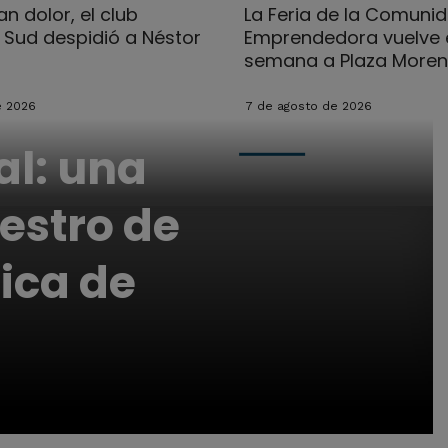
n dolor, el club
La Feria de la Comuni
l Sud despidió a Néstor
Emprendedora vuelve e
semana a Plaza More
e 2026
7 de agosto de 2026
al: una
estro de
ica de