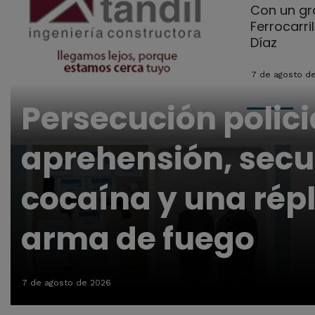
Con un gra
Ferrocarri
Díaz
7 de agosto d
Persecución polici
aprehensión, secu
cocaína y una répl
arma de fuego
7 de agosto de 2026