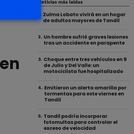
Noticias más leídas
Zulma Lobato vivirá en un hogar
1
.
de adultos mayores de Tandil
Un hombre sufrió graves lesiones
2
.
tras un accidente en parapente
 en
Choque entre tres vehículos en 9
3
.
de Julio y Del Valle: un
motociclista fue hospitalizado
Emitieron un alerta amarilla por
4
.
tormentas para este viernes en
Tandil
Tandil podría incorporar
5
.
fotomultas para controlar el
exceso de velocidad