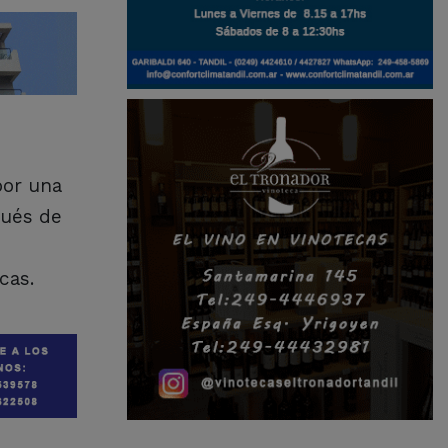
por una
pués de
cas.