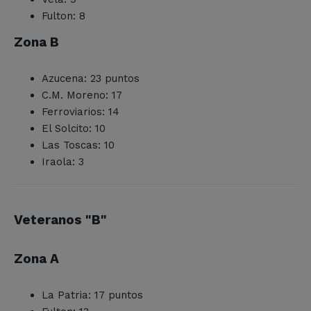
Fulton: 8
Zona B
Azucena: 23 puntos
C.M. Moreno: 17
Ferroviarios: 14
El Solcito: 10
Las Toscas: 10
Iraola: 3
Veteranos "B"
Zona A
La Patria: 17 puntos