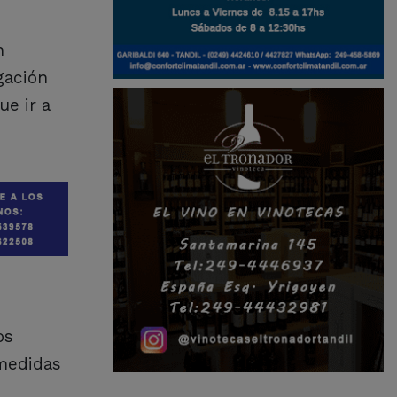
n
gación
ue ir a
os
 medidas