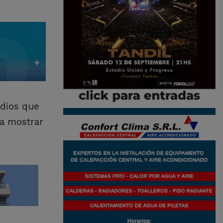
idios que
 a mostrar