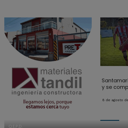
Santamari
y se comp
8 de agosto d
Q.E.P.D.