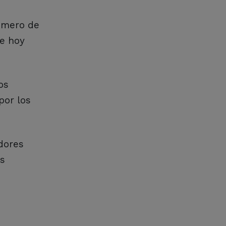
rimero de
ue hoy
os
por los
adores
as