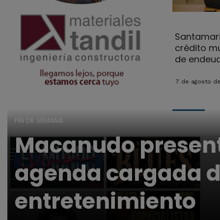
Santamari
crédito mu
de endeud
7 de agosto d
FIN DE SEMANA
Macanudo presen
agenda cargada d
entretenimiento