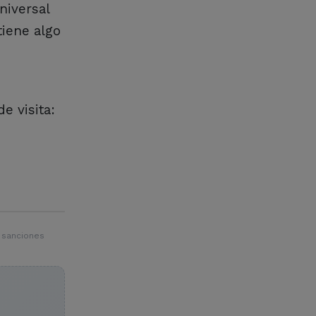
niversal
tiene algo
e visita:
 sanciones