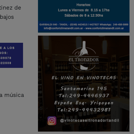
tinez de
abajos
la música