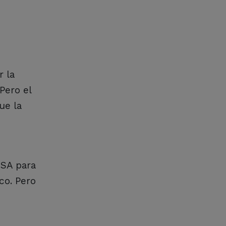
r la
 Pero el
ue la
ASA para
co. Pero