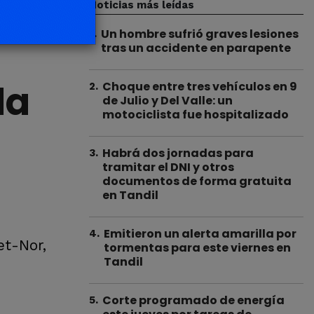
Noticias más leídas
Un hombre sufrió graves lesiones
1
.
tras un accidente en parapente
la
Choque entre tres vehículos en 9
2
.
de Julio y Del Valle: un
motociclista fue hospitalizado
Habrá dos jornadas para
3
.
tramitar el DNI y otros
documentos de forma gratuita
en Tandil
Emitieron un alerta amarilla por
4
.
et-Nor,
tormentas para este viernes en
Tandil
Corte programado de energía
5
.