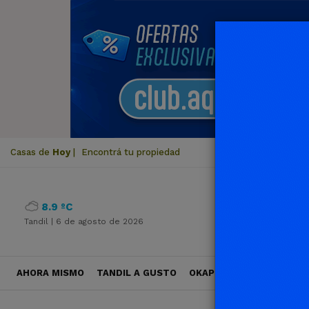
Casas de
Hoy
|
Encontrá tu propiedad
8.9 ºC
Tandil |
6 de agosto de 2026
AHORA MISMO
TANDIL A GUSTO
OKAPI VIAJES
POLÍTICA