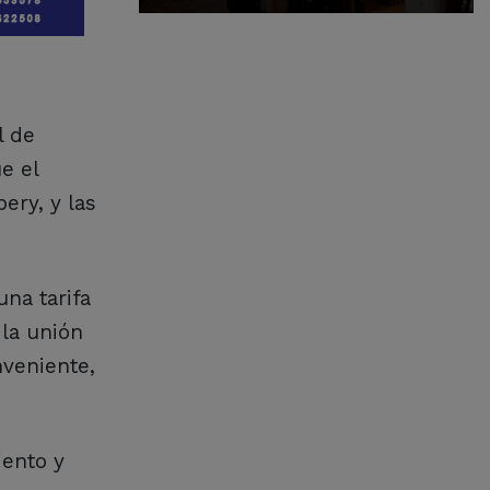
l de
e el
ery, y las
na tarifa
 la unión
veniente,
iento y