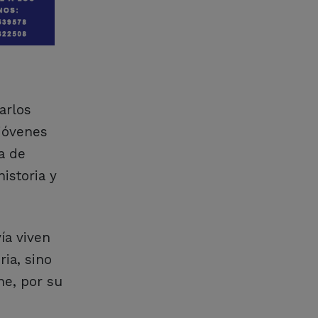
arlos
 jóvenes
a de
istoria y
ía viven
ria, sino
ne, por su