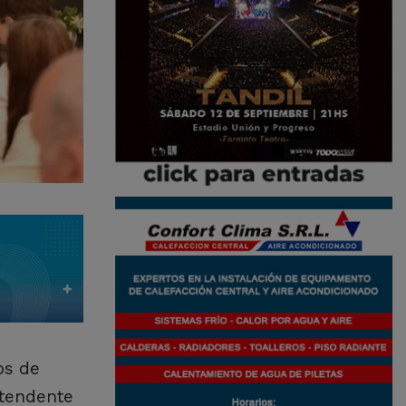
os de
ntendente