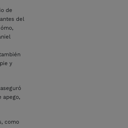
io de
antes del
cómo,
niel
 también
pie y
y aseguró
e apego,
as, como