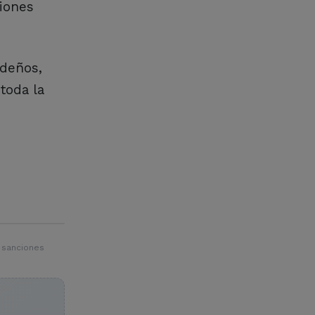
iones
rdeños,
 toda la
 sanciones