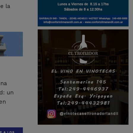
e la
una
ad: un
 en