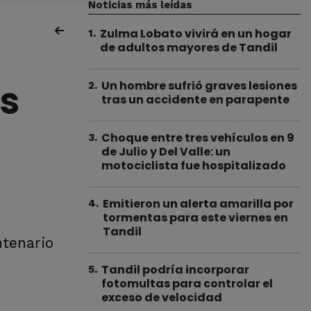
Noticias más leídas
Zulma Lobato vivirá en un hogar
1
.
de adultos mayores de Tandil
es
Un hombre sufrió graves lesiones
2
.
tras un accidente en parapente
Choque entre tres vehículos en 9
3
.
de Julio y Del Valle: un
motociclista fue hospitalizado
Emitieron un alerta amarilla por
4
.
tormentas para este viernes en
Tandil
ntenario
Tandil podría incorporar
5
.
fotomultas para controlar el
exceso de velocidad