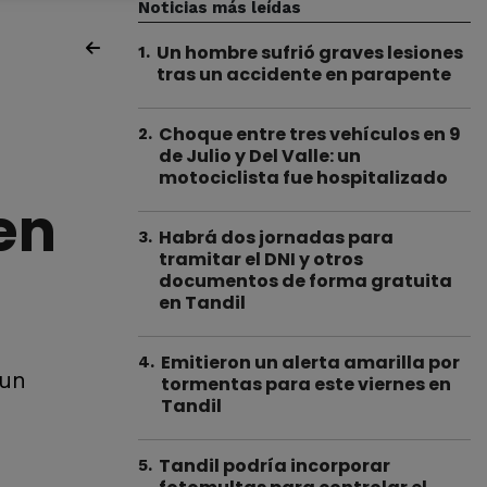
Noticias más leídas
Un hombre sufrió graves lesiones
1
.
tras un accidente en parapente
Choque entre tres vehículos en 9
2
.
de Julio y Del Valle: un
motociclista fue hospitalizado
en
Habrá dos jornadas para
3
.
tramitar el DNI y otros
documentos de forma gratuita
en Tandil
Emitieron un alerta amarilla por
4
.
 un
tormentas para este viernes en
Tandil
Tandil podría incorporar
5
.