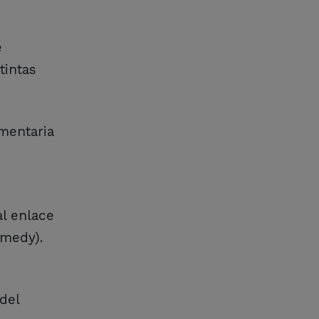
e
tintas
mentaria
l enlace
omedy).
del