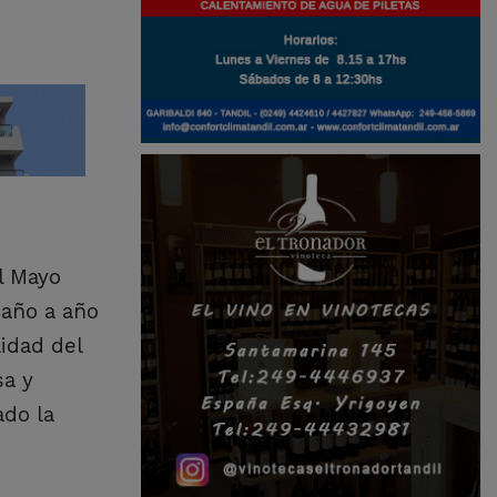
l Mayo
 año a año
lidad del
sa y
ado la