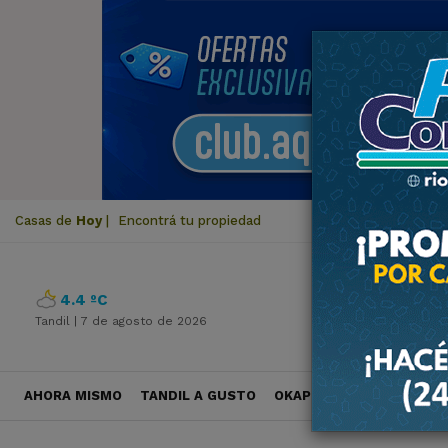
Casas de
Hoy
|
Encontrá tu propiedad
4.4 ºC
Tandil |
7 de agosto de 2026
AHORA MISMO
TANDIL A GUSTO
OKAPI VIAJES
POLÍTICA