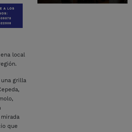
ena local
región.
una grilla
 Cepeda,
molo,
n
a mirada
cio que