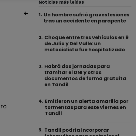
Noticias más leídas
Un hombre sufrió graves lesiones
1
.
tras un accidente en parapente
Choque entre tres vehículos en 9
2
.
de Julio y Del Valle: un
motociclista fue hospitalizado
Habrá dos jornadas para
3
.
tramitar el DNI y otros
documentos de forma gratuita
en Tandil
Emitieron un alerta amarilla por
4
.
tro
tormentas para este viernes en
Tandil
Tandil podría incorporar
5
.