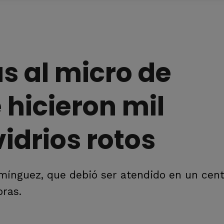
as al micro de
hicieron mil
idrios rotos
mínguez, que debió ser atendido en un cen
oras.