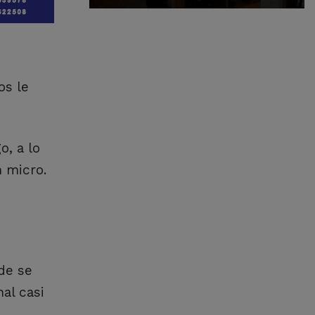
os le
, a lo
n micro.
de se
al casi