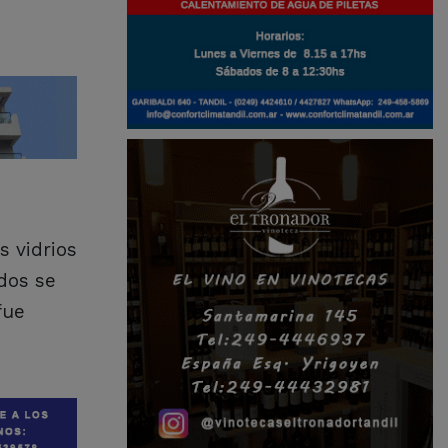
s vidrios
dos se
fue