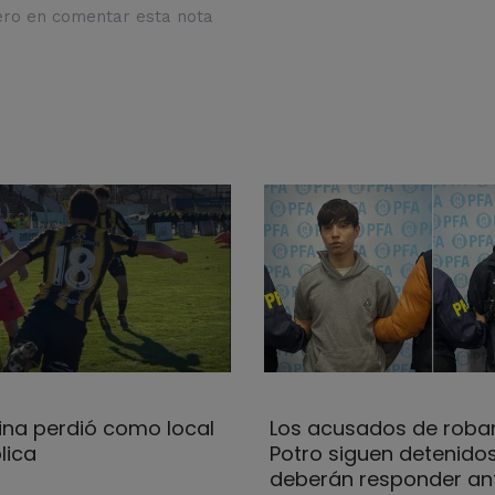
ero en comentar esta nota
na perdió como local
Los acusados de robar
lica
Potro siguen detenidos
deberán responder ant