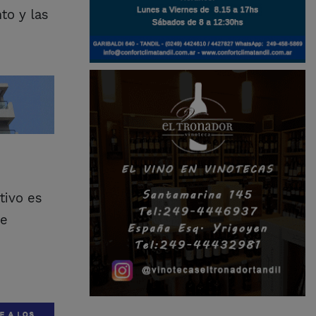
to y las
tivo es
de