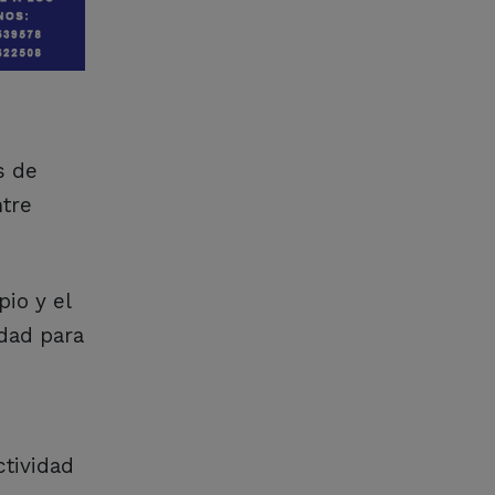
s de
ntre
io y el
idad para
ctividad