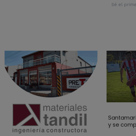
Sé el prim
Santamari
y se comp