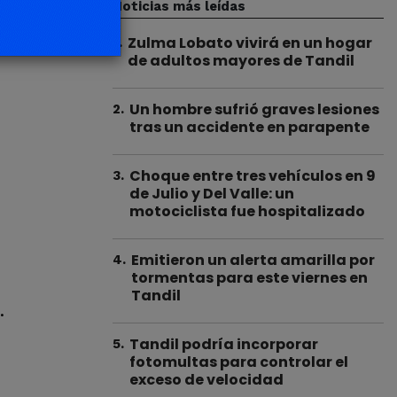
Noticias más leídas
Zulma Lobato vivirá en un hogar
1
.
de adultos mayores de Tandil
Un hombre sufrió graves lesiones
2
.
tras un accidente en parapente
Choque entre tres vehículos en 9
3
.
de Julio y Del Valle: un
motociclista fue hospitalizado
Emitieron un alerta amarilla por
4
.
tormentas para este viernes en
Tandil
.
Tandil podría incorporar
5
.
fotomultas para controlar el
exceso de velocidad