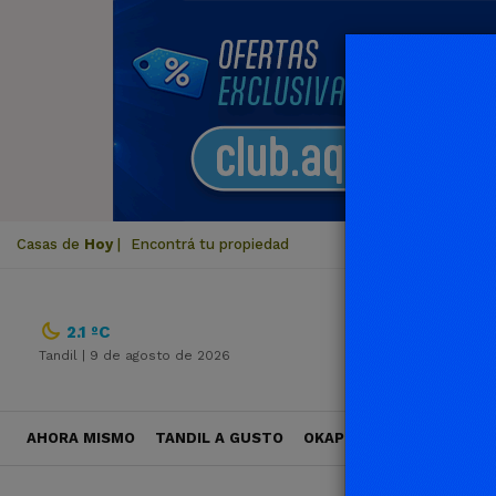
Casas de
Hoy
|
Encontrá tu propiedad
2.1 ºC
Tandil |
9 de agosto de 2026
AHORA MISMO
TANDIL A GUSTO
OKAPI VIAJES
POLÍTICA