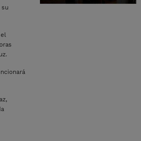
 su
el
oras
uz.
uncionará
az,
da