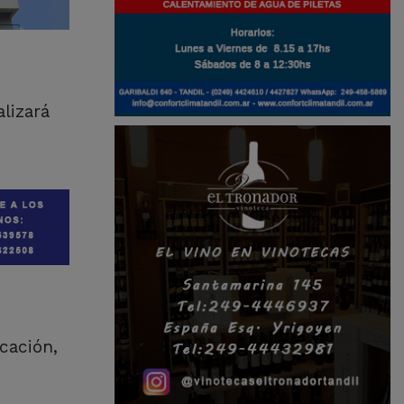
lizará
ucación,