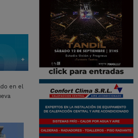
do en el
ueva