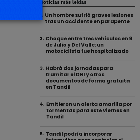
Noticias más leídas
Un hombre sufrió graves lesiones
1
.
tras un accidente en parapente
Choque entre tres vehículos en 9
2
.
de Julio y Del Valle: un
motociclista fue hospitalizado
Habrá dos jornadas para
3
.
tramitar el DNI y otros
documentos de forma gratuita
en Tandil
Emitieron un alerta amarilla por
4
.
tormentas para este viernes en
Tandil
Tandil podría incorporar
5
.