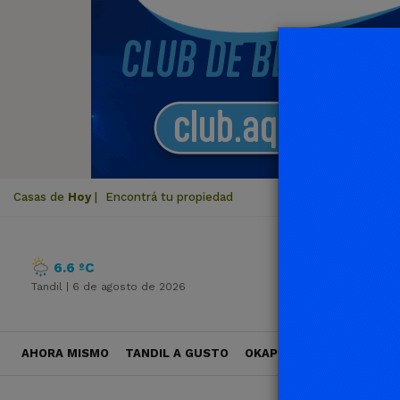
Casas de
Hoy
|
Encontrá tu propiedad
6.6 ºC
Tandil |
6 de agosto de 2026
AHORA MISMO
TANDIL A GUSTO
OKAPI VIAJES
POLÍTICA