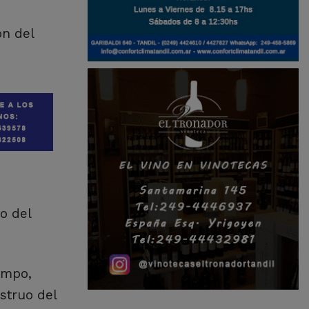
ón del
o del
ampo,
struo del