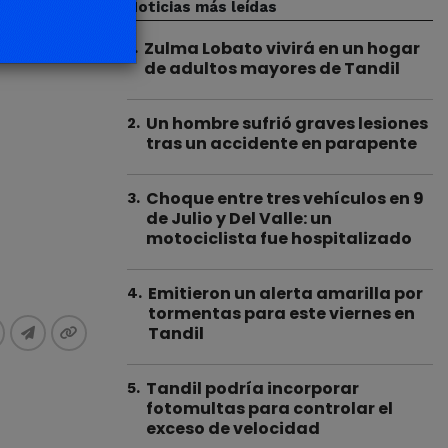
Noticias más leídas
Zulma Lobato vivirá en un hogar
1
.
de adultos mayores de Tandil
Un hombre sufrió graves lesiones
2
.
tras un accidente en parapente
Choque entre tres vehículos en 9
3
.
de Julio y Del Valle: un
motociclista fue hospitalizado
Emitieron un alerta amarilla por
4
.
tormentas para este viernes en
Tandil
Tandil podría incorporar
5
.
fotomultas para controlar el
exceso de velocidad