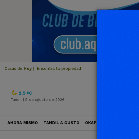
Casas de
Hoy
|
Encontrá tu propiedad
2.5 ºC
Tandil |
9 de agosto de 2026
AHORA MISMO
TANDIL A GUSTO
OKAPI VIAJES
POLÍTICA