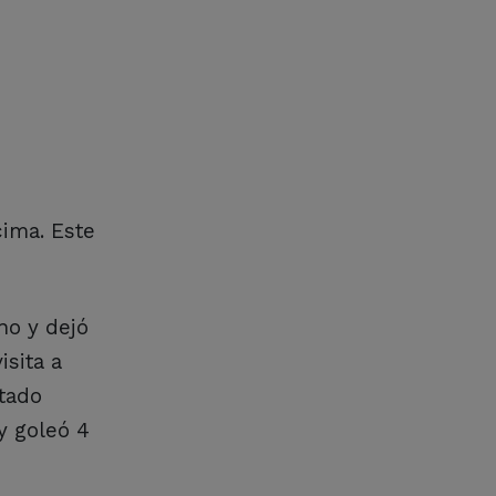
cima. Este
no y dejó
isita a
tado
y goleó 4