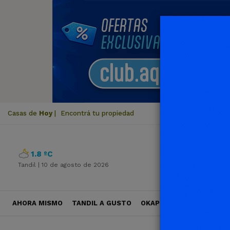
Casas de
Hoy
|
Encontrá tu propiedad
1.8 ºC
Tandil |
10 de agosto de 2026
AHORA MISMO
TANDIL A GUSTO
OKAPI VIAJES
POLÍTICA