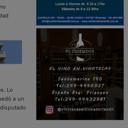
imo
idad
s. Lo
quedó a un
 disputado