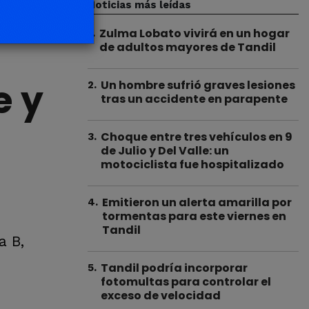
Noticias más leídas
Zulma Lobato vivirá en un hogar
1
.
de adultos mayores de Tandil
e y
Un hombre sufrió graves lesiones
2
.
tras un accidente en parapente
Choque entre tres vehículos en 9
3
.
de Julio y Del Valle: un
motociclista fue hospitalizado
Emitieron un alerta amarilla por
4
.
tormentas para este viernes en
Tandil
a B,
Tandil podría incorporar
5
.
fotomultas para controlar el
exceso de velocidad