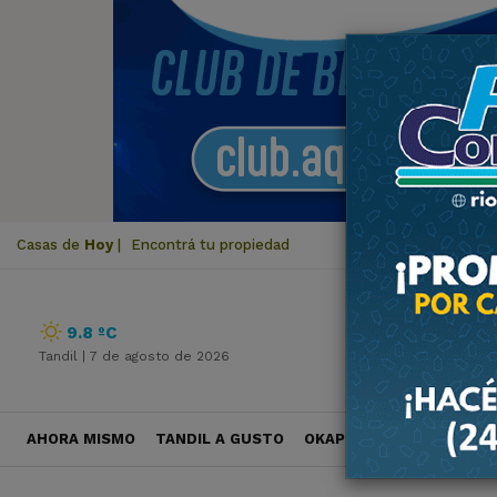
Casas de
Hoy
|
Encontrá tu propiedad
9.8 ºC
Tandil |
7 de agosto de 2026
AHORA MISMO
TANDIL A GUSTO
OKAPI VIAJES
POLÍTICA