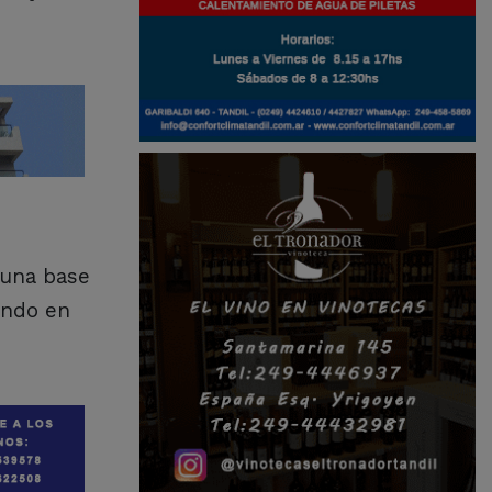
 una base
endo en