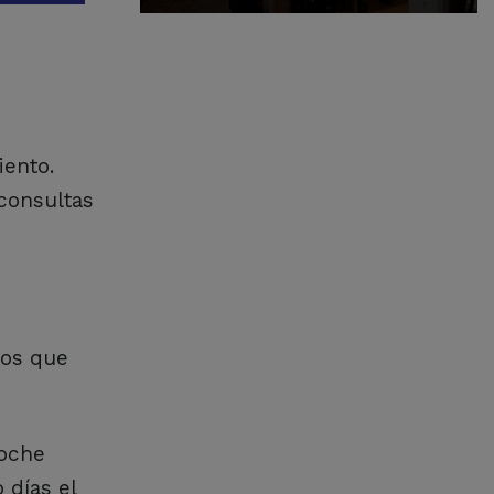
iento.
 consultas
mos que
noche
 días el