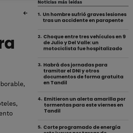
Noticias más leídas
Un hombre sufrió graves lesiones
1
.
tras un accidente en parapente
ra
Choque entre tres vehículos en 9
2
.
de Julio y Del Valle: un
motociclista fue hospitalizado
Habrá dos jornadas para
3
.
tramitar el DNI y otros
documentos de forma gratuita
en Tandil
aborable,
Emitieron un alerta amarilla por
4
.
teles,
tormentas para este viernes en
Tandil
mento
Corte programado de energía
5
.