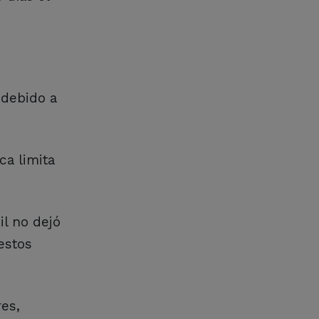
 debido a
ca limita
il no dejó
estos
es,