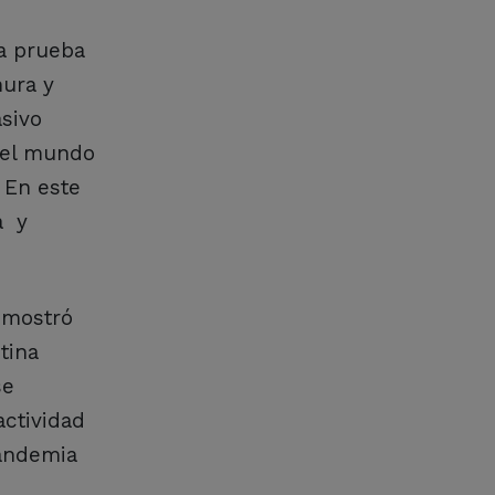
na prueba
mura y
sivo
 del mundo
 En este
a y
demostró
tina
se
actividad
pandemia