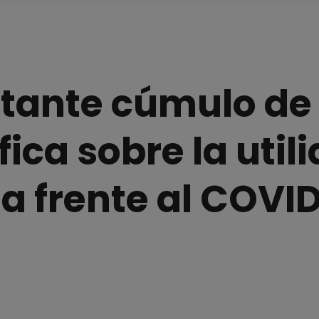
rtante cúmulo de
fica sobre la util
na frente al COVI