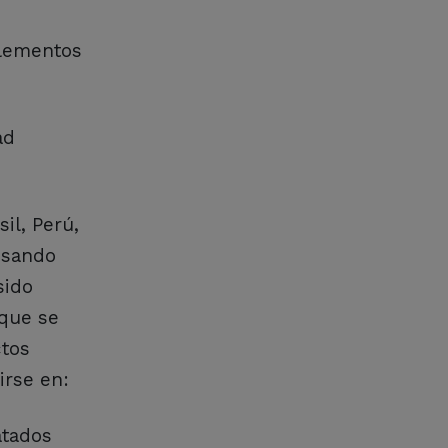
elementos
ad
il, Perú,
 usando
sido
 que se
ctos
irse en:
atados