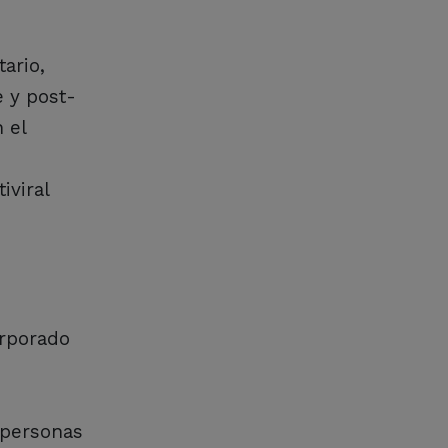
ario,
e y post-
 el
iviral
orporado
 personas