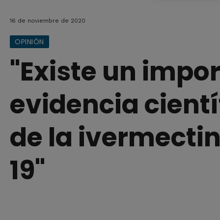
16 de noviembre de 2020
OPINIÓN
"Existe un impo
evidencia cientí
de la ivermecti
19"