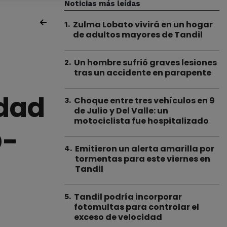
Noticias más leídas
Zulma Lobato vivirá en un hogar
1
.
de adultos mayores de Tandil
Un hombre sufrió graves lesiones
2
.
tras un accidente en parapente
idad
Choque entre tres vehículos en 9
3
.
de Julio y Del Valle: un
motociclista fue hospitalizado
D-
Emitieron un alerta amarilla por
4
.
tormentas para este viernes en
Tandil
Tandil podría incorporar
5
.
fotomultas para controlar el
exceso de velocidad