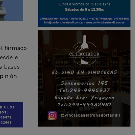
el fármaco
esde el
s bases
opinión