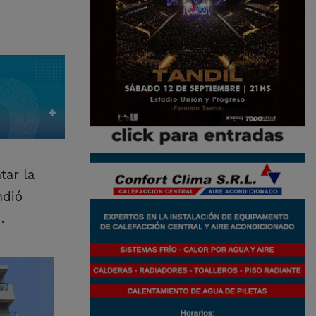
tar la
ndió
N.