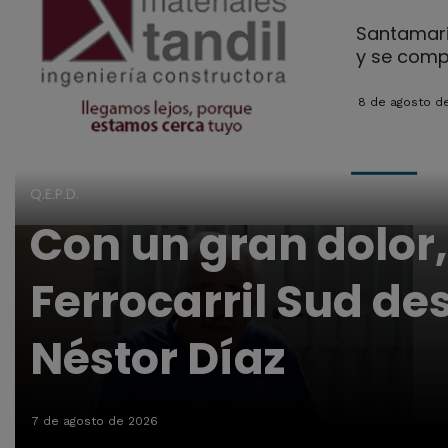
Santamari
y se comp
8 de agosto d
Q.E.P.D.
Con un gran dolor,
Ferrocarril Sud de
Néstor Díaz
7 de agosto de 2026