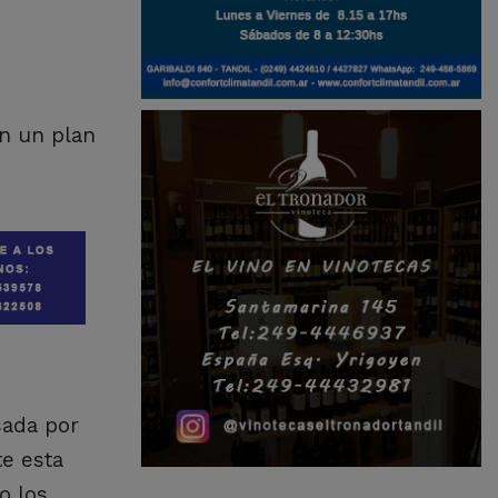
on un plan
sada por
te esta
o los