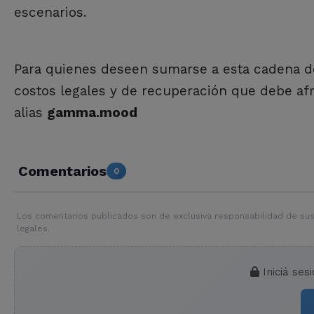
escenarios.
Para quienes deseen sumarse a esta cadena de
costos legales y de recuperación que debe afro
alias
gamma.mood
Comentarios
0
Los comentarios publicados son de exclusiva responsabilidad de sus
legales.
Iniciá ses