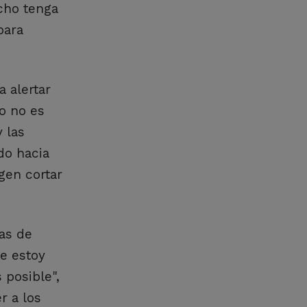
cho tenga
para
 alertar
o no es
 las
do hacia
gen cortar
as de
e estoy
 posible",
r a los