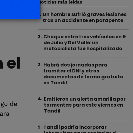
Noticias más leídas
Un hombre sufrió graves lesiones
1
.
tras un accidente en parapente
Choque entre tres vehículos en 9
2
.
de Julio y Del Valle: un
motociclista fue hospitalizado
 el
Habrá dos jornadas para
3
.
tramitar el DNI y otros
documentos de forma gratuita
en Tandil
Emitieron un alerta amarilla por
4
.
ego de
tormentas para este viernes en
Tandil
para
Tandil podría incorporar
5
.