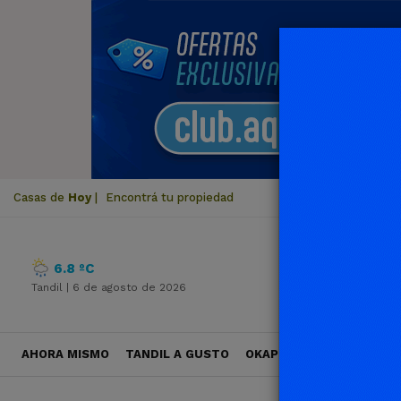
Casas de
Hoy
|
Encontrá tu propiedad
6.8 ºC
Tandil |
6 de agosto de 2026
AHORA MISMO
TANDIL A GUSTO
OKAPI VIAJES
POLÍTICA