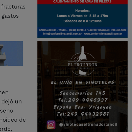
 fracturas
 gastos
ocen
 dejó un
 seno
onoideo de
erdo,