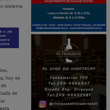
 un sistema
les,
a, hoy se
 de
slada de
lar
 esta