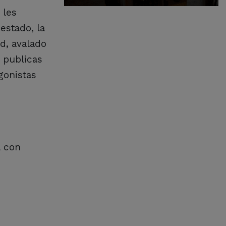
 les
estado, la
d, avalado
s publicas
gonistas
a con