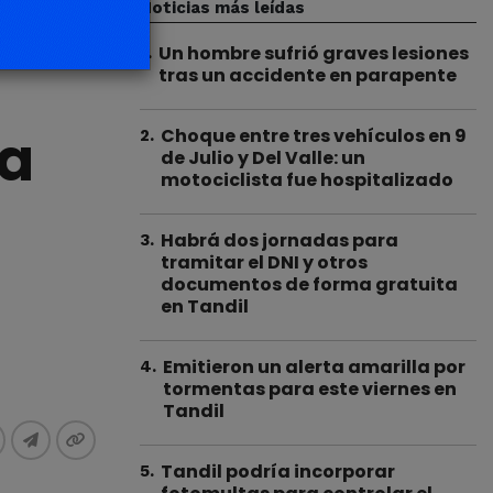
Noticias más leídas
Un hombre sufrió graves lesiones
1
.
tras un accidente en parapente
ra
Choque entre tres vehículos en 9
2
.
de Julio y Del Valle: un
motociclista fue hospitalizado
Habrá dos jornadas para
3
.
tramitar el DNI y otros
documentos de forma gratuita
en Tandil
Emitieron un alerta amarilla por
4
.
tormentas para este viernes en
Tandil
Tandil podría incorporar
5
.