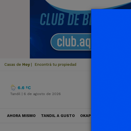
Casas de
Hoy
|
Encontrá tu propiedad
6.6 ºC
Tandil |
6 de agosto de 2026
AHORA MISMO
TANDIL A GUSTO
OKAPI VIAJES
POLÍTICA