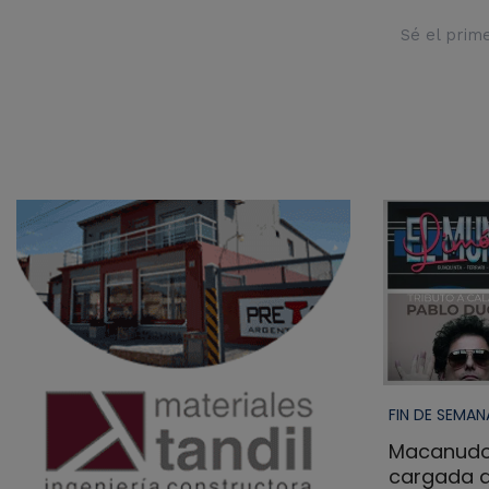
Sé el prim
FIN DE SEMAN
Macanudo
cargada d