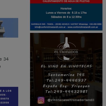
e 34
e