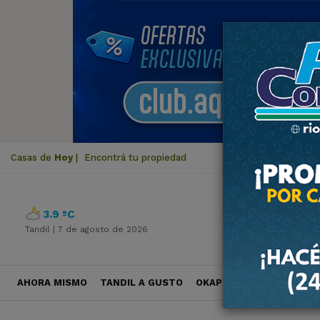
Casas de
Hoy
|
Encontrá tu propiedad
3.9 ºC
Tandil |
7 de agosto de 2026
AHORA MISMO
TANDIL A GUSTO
OKAPI VIAJES
POLÍTICA