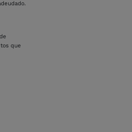
 adeudado.
 de
itos que