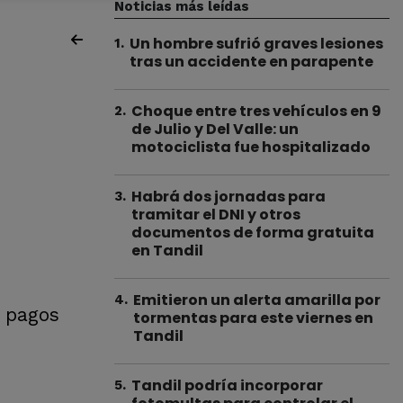
Noticias más leídas
Un hombre sufrió graves lesiones
1
.
tras un accidente en parapente
Choque entre tres vehículos en 9
2
.
de Julio y Del Valle: un
motociclista fue hospitalizado
Habrá dos jornadas para
3
.
tramitar el DNI y otros
documentos de forma gratuita
en Tandil
Emitieron un alerta amarilla por
4
.
s pagos
tormentas para este viernes en
Tandil
Tandil podría incorporar
5
.