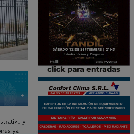
strativo y
ones ya