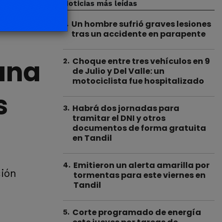
Noticias más leídas
Un hombre sufrió graves lesiones
1
.
tras un accidente en parapente
 una
Choque entre tres vehículos en 9
2
.
de Julio y Del Valle: un
motociclista fue hospitalizado
s
Habrá dos jornadas para
3
.
tramitar el DNI y otros
documentos de forma gratuita
en Tandil
Emitieron un alerta amarilla por
4
.
ción
tormentas para este viernes en
Tandil
Corte programado de energía
5
.