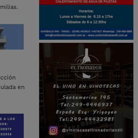
milias.
ección
culada en