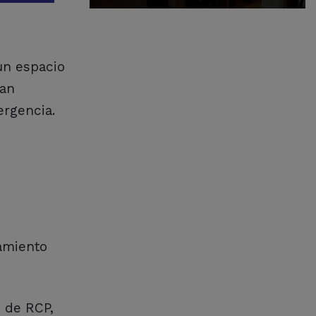
un espacio
dan
ergencia.
pamiento
 de RCP,