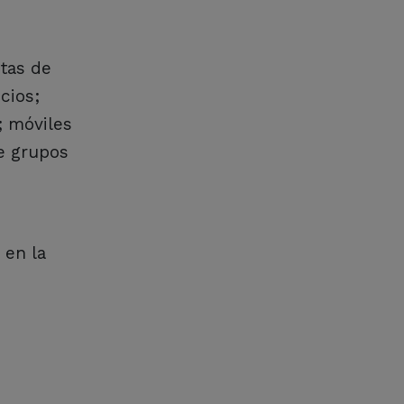
tas de
cios;
; móviles
e grupos
 en la