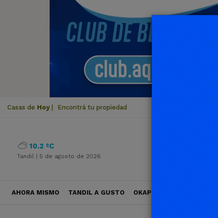
Casas de
Hoy
|
Encontrá tu propiedad
10.2 ºC
Tandil |
5 de agosto de 2026
AHORA MISMO
TANDIL A GUSTO
OKAPI VIAJES
POLÍTICA