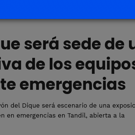
que será sede de
va de los equipo
nte emergencias
layón del Dique será escenario de una exposi
en en emergencias en Tandil, abierta a la