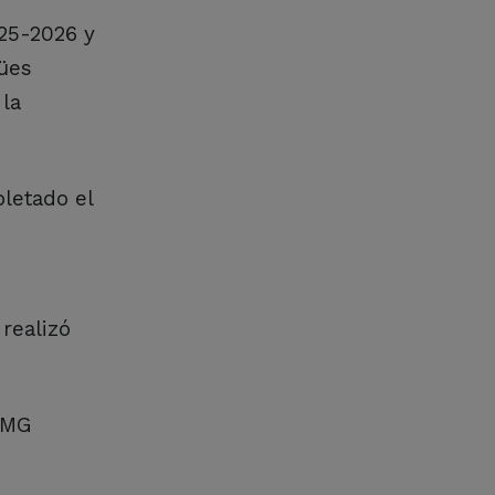
025-2026 y
gües
la
letado el
 realizó
 2MG