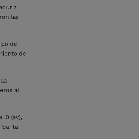
aduría
ron las
ipo de
miento de
 La
neros al
.
l 0 (av),
, Santa