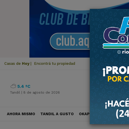
Casas de
Hoy
|
Encontrá tu propiedad
5.4 ºC
Tandil |
8 de agosto de 2026
AHORA MISMO
TANDIL A GUSTO
OKAPI VIAJES
POLÍTICA