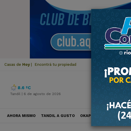
Casas de
Hoy
|
Encontrá tu propiedad
8.6 ºC
Tandil |
6 de agosto de 2026
AHORA MISMO
TANDIL A GUSTO
OKAPI VIAJES
POLÍTICA