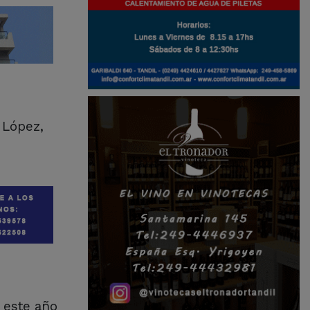
 López,
 este año