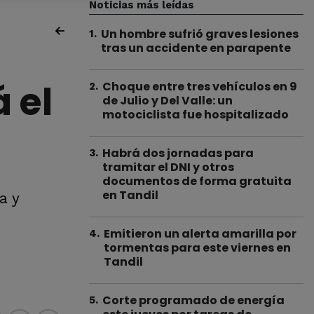
Noticias más leídas
Un hombre sufrió graves lesiones
1
.
tras un accidente en parapente
 el
Choque entre tres vehículos en 9
2
.
de Julio y Del Valle: un
motociclista fue hospitalizado
Habrá dos jornadas para
3
.
tramitar el DNI y otros
documentos de forma gratuita
en Tandil
a y
Emitieron un alerta amarilla por
4
.
tormentas para este viernes en
Tandil
Corte programado de energía
5
.