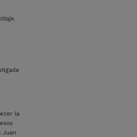
ltaje.
stigada
ecer la
 esos
z Juan