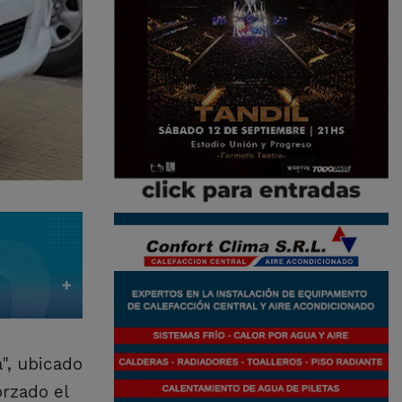
", ubicado
orzado el