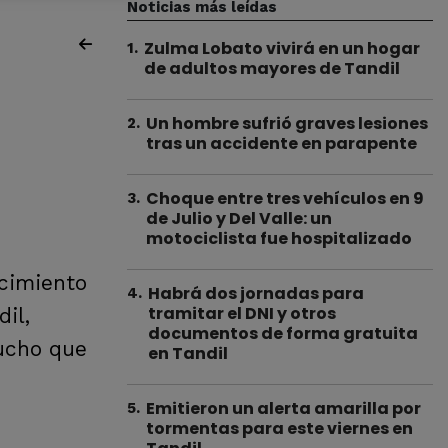
Noticias más leídas
Zulma Lobato vivirá en un hogar
1
.
de adultos mayores de Tandil
Un hombre sufrió graves lesiones
2
.
tras un accidente en parapente
Choque entre tres vehículos en 9
3
.
de Julio y Del Valle: un
motociclista fue hospitalizado
ecimiento
Habrá dos jornadas para
4
.
tramitar el DNI y otros
il,
documentos de forma gratuita
cucho que
en Tandil
Emitieron un alerta amarilla por
5
.
tormentas para este viernes en