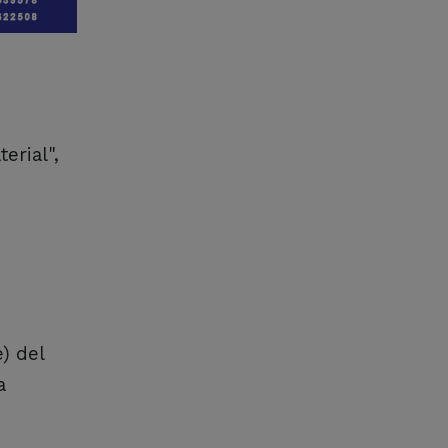
erial",
) del
a