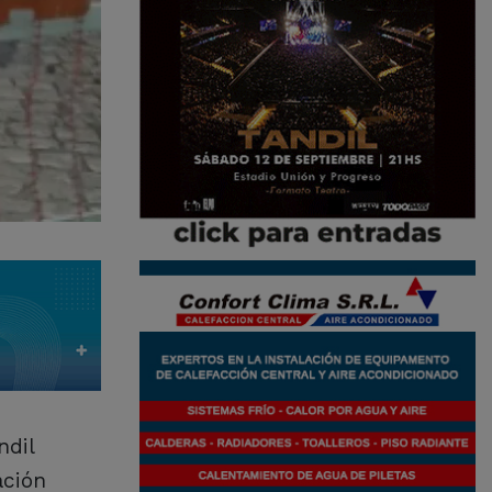
ndil
ación