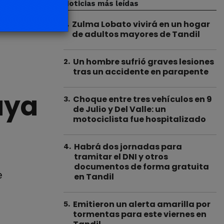
Noticias más leídas
Zulma Lobato vivirá en un hogar
1
.
de adultos mayores de Tandil
Un hombre sufrió graves lesiones
2
.
tras un accidente en parapente
aya
Choque entre tres vehículos en 9
3
.
de Julio y Del Valle: un
motociclista fue hospitalizado
Habrá dos jornadas para
4
.
tramitar el DNI y otros
documentos de forma gratuita
e
en Tandil
Emitieron un alerta amarilla por
5
.
tormentas para este viernes en