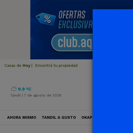
Casas de
Hoy
|
Encontrá tu propiedad
9.9 ºC
Tandil |
7 de agosto de 2026
AHORA MISMO
TANDIL A GUSTO
OKAPI VIAJES
POLÍTICA