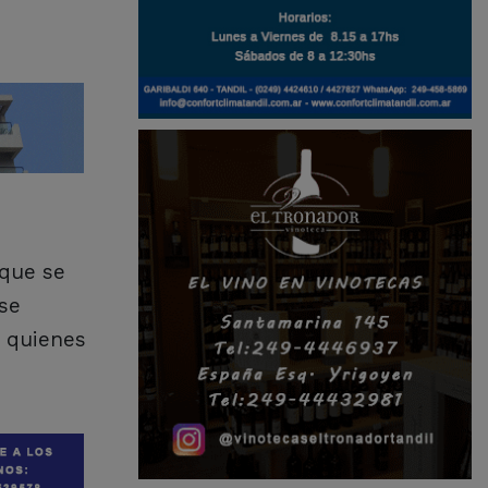
 que se
 se
e quienes