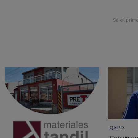
Sé el prim
Q.E.P.D.
Con un gra