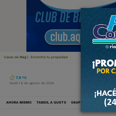
Casas de
Hoy
|
Encontrá tu propiedad
7.9 ºC
Tandil |
6 de agosto de 2026
AHORA MISMO
TANDIL A GUSTO
OKAPI VIAJES
POLÍTICA