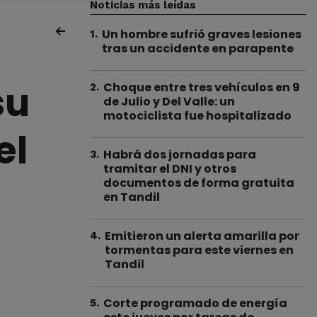
Noticias más leídas
Un hombre sufrió graves lesiones
1
.
tras un accidente en parapente
su
Choque entre tres vehículos en 9
2
.
de Julio y Del Valle: un
motociclista fue hospitalizado
el
Habrá dos jornadas para
3
.
tramitar el DNI y otros
documentos de forma gratuita
en Tandil
Emitieron un alerta amarilla por
4
.
tormentas para este viernes en
Tandil
Corte programado de energía
5
.