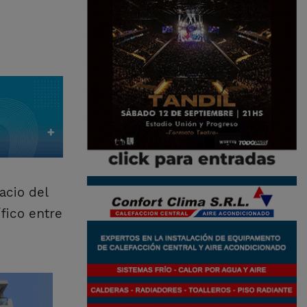
acio del
ífico entre