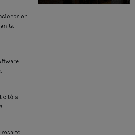
ncionar en
an la
oftware
a
icitó a
a
 resaltó