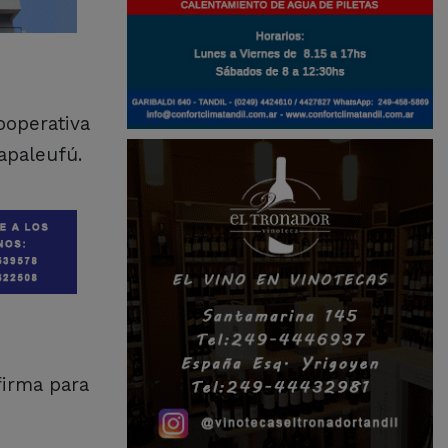
ooperativa
apaleufú.
firma para