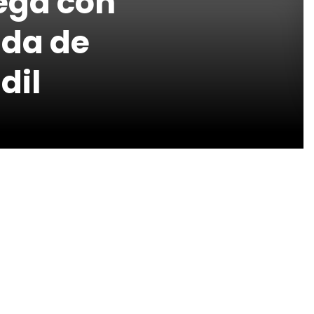
lega con
da de
dil