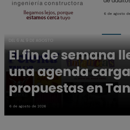
de adulto
6 de agosto d
DEL 6 AL 9 DE AGOSTO
El fin de semana l
una agenda carga
propuestas en Tan
6 de agosto de 2026