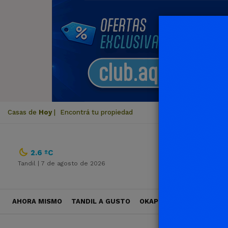
Casas de
Hoy
|
Encontrá tu propiedad
2.6 ºC
Tandil |
7 de agosto de 2026
AHORA MISMO
TANDIL A GUSTO
OKAPI VIAJES
POLÍTICA