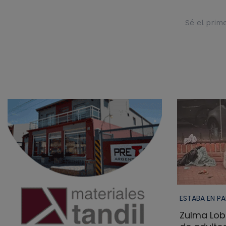
Sé el prim
ESTABA EN P
Zulma Lob