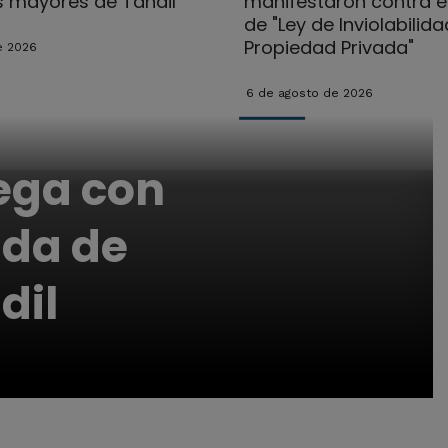
s mayores de Tandil
manifestaron contra e
de "Ley de Inviolabilida
Propiedad Privada"
e 2026
6 de agosto de 2026
lega con
da de
dil