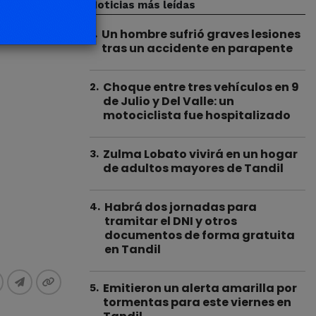
Noticias más leídas
Un hombre sufrió graves lesiones
1
.
tras un accidente en parapente
Choque entre tres vehículos en 9
2
.
de Julio y Del Valle: un
motociclista fue hospitalizado
Zulma Lobato vivirá en un hogar
3
.
de adultos mayores de Tandil
Habrá dos jornadas para
4
.
tramitar el DNI y otros
documentos de forma gratuita
en Tandil
Emitieron un alerta amarilla por
5
.
tormentas para este viernes en