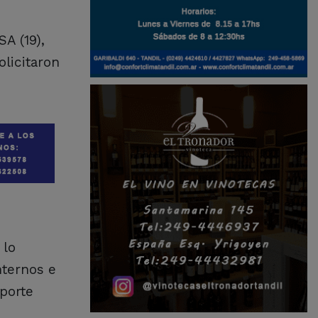
A (19),
olicitaron
 lo
nternos e
 porte