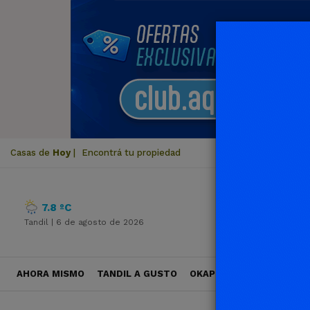
Casas de
Hoy
|
Encontrá tu propiedad
7.8 ºC
Tandil |
6 de agosto de 2026
AHORA MISMO
TANDIL A GUSTO
OKAPI VIAJES
POLÍTICA