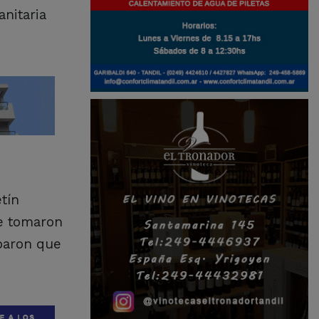
nitaria
tín
se tomaron
obaron que