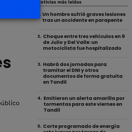
Noticias más leídas
Un hombre sufrió graves lesiones
1
.
tras un accidente en parapente
Choque entre tres vehículos en 9
2
.
de Julio y Del Valle: un
motociclista fue hospitalizado
es
Habrá dos jornadas para
3
.
tramitar el DNI y otros
documentos de forma gratuita
en Tandil
Emitieron un alerta amarilla por
4
.
público
tormentas para este viernes en
Tandil
Corte programado de energía
5
.