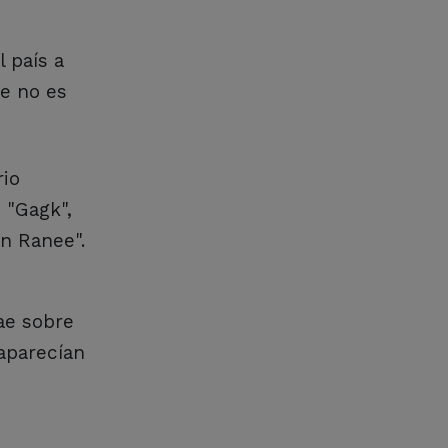
 país a
ue no es
rio
 "Gagk",
on Ranee".
ae sobre
aparecían