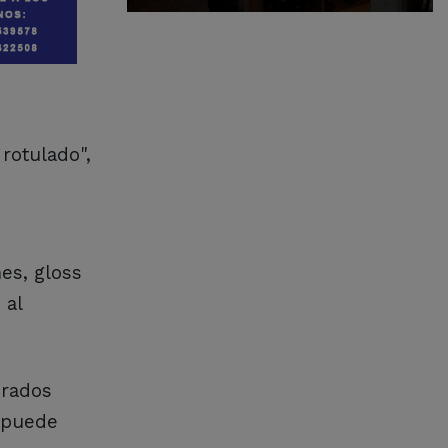
rotulado",
es, gloss
 al
orados
e puede