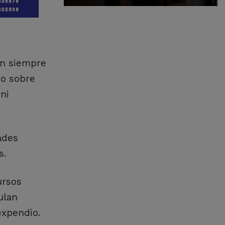
en siempre
do sobre
ni
ades
s.
ursos
ulan
expendio.