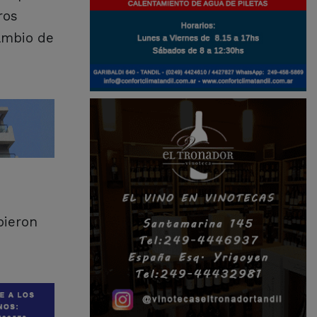
ros
ambio de
bieron