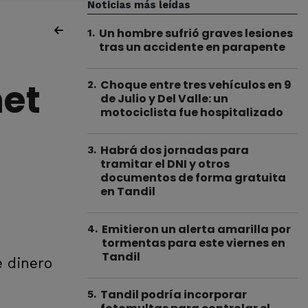
Noticias más leídas
Un hombre sufrió graves lesiones
1
.
tras un accidente en parapente
net
Choque entre tres vehículos en 9
2
.
de Julio y Del Valle: un
motociclista fue hospitalizado
Habrá dos jornadas para
3
.
tramitar el DNI y otros
documentos de forma gratuita
en Tandil
Emitieron un alerta amarilla por
4
.
tormentas para este viernes en
Tandil
e dinero
Tandil podría incorporar
5
.