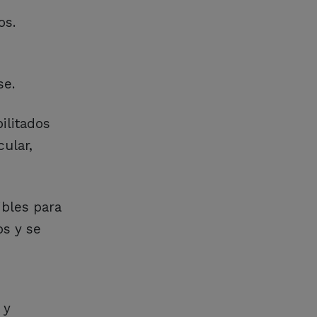
os.
se.
ilitados
ular,
ibles para
os y se
 y