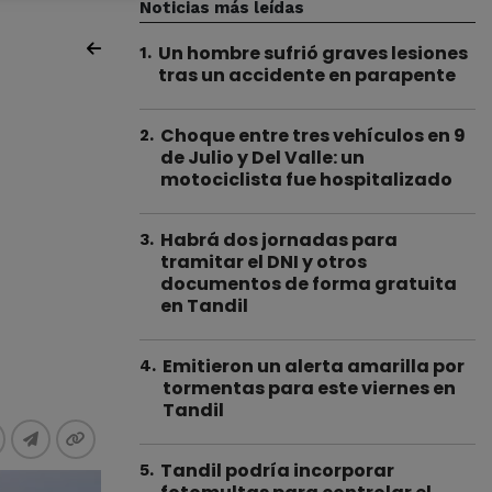
Noticias más leídas
Un hombre sufrió graves lesiones
1
.
tras un accidente en parapente
Choque entre tres vehículos en 9
2
.
de Julio y Del Valle: un
motociclista fue hospitalizado
Habrá dos jornadas para
3
.
tramitar el DNI y otros
documentos de forma gratuita
en Tandil
Emitieron un alerta amarilla por
4
.
tormentas para este viernes en
Tandil
Tandil podría incorporar
5
.