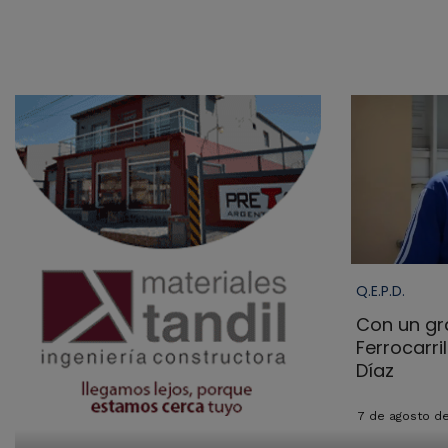
Q.E.P.D.
Con un gra
Ferrocarri
Díaz
7 de agosto d