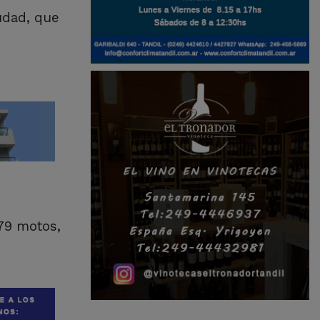
udad, que
79 motos,