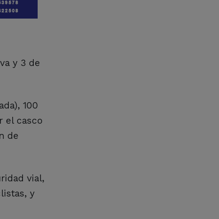
va y 3 de
ada), 100
r el casco
ón de
idad vial,
istas, y