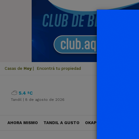
Casas de
Hoy
|
Encontrá tu propiedad
5.4 ºC
Tandil |
8 de agosto de 2026
AHORA MISMO
TANDIL A GUSTO
OKAPI VIAJES
POLÍTICA