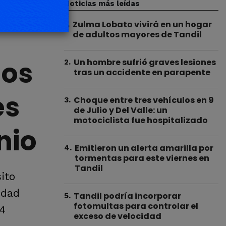
Noticias más leídas
Zulma Lobato vivirá en un hogar
1
.
de adultos mayores de Tandil
dos
Un hombre sufrió graves lesiones
2
.
tras un accidente en parapente
es
Choque entre tres vehículos en 9
3
.
de Julio y Del Valle: un
motociclista fue hospitalizado
nio
Emitieron un alerta amarilla por
4
.
tormentas para este viernes en
Tandil
ito
udad
Tandil podría incorporar
5
.
fotomultas para controlar el
34
exceso de velocidad