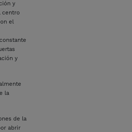
ción y
 centro
on el
 constante
uertas
ación y
ialmente
e la
ones de la
or abrir