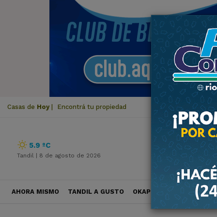
Casas de
Hoy
|
Encontrá tu propiedad
5.9 ºC
Tandil |
8 de agosto de 2026
AHORA MISMO
TANDIL A GUSTO
OKAPI VIAJES
POLÍTICA