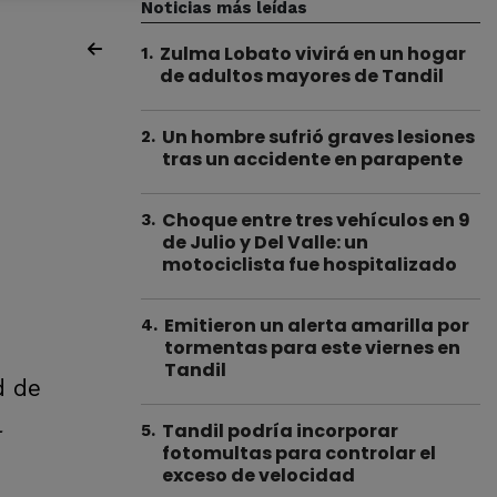
Noticias más leídas
Zulma Lobato vivirá en un hogar
1
.
de adultos mayores de Tandil
Un hombre sufrió graves lesiones
2
.
tras un accidente en parapente
Choque entre tres vehículos en 9
3
.
de Julio y Del Valle: un
motociclista fue hospitalizado
Emitieron un alerta amarilla por
4
.
tormentas para este viernes en
Tandil
d de
l
Tandil podría incorporar
5
.
fotomultas para controlar el
exceso de velocidad