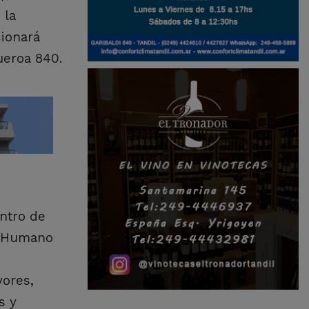
 la
cionará
ueroa 840.
entro de
lo Humano
yores,
s y