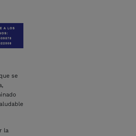
 que se
a,
minado
saludable
 la