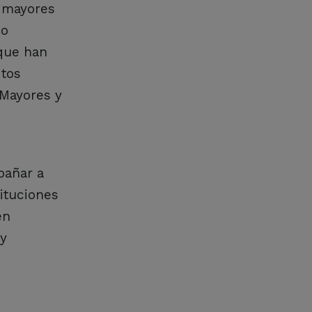
 mayores
do
 que han
itos
 Mayores y
pañar a
tituciones
én
 y