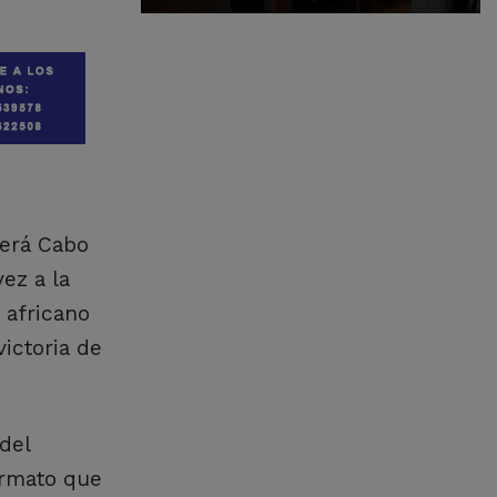
Será Cabo
ez a la
 africano
victoria de
del
ormato que