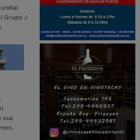
undial
el Grupo J
.
a
el
e sus
amen.