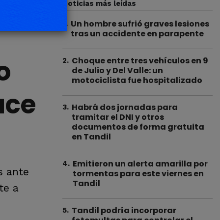
Noticias más leídas
Un hombre sufrió graves lesiones
1
.
tras un accidente en parapente
o
Choque entre tres vehículos en 9
2
.
de Julio y Del Valle: un
motociclista fue hospitalizado
uce
Habrá dos jornadas para
3
.
tramitar el DNI y otros
documentos de forma gratuita
en Tandil
Emitieron un alerta amarilla por
4
.
s ante
tormentas para este viernes en
Tandil
te a
Tandil podría incorporar
5
.