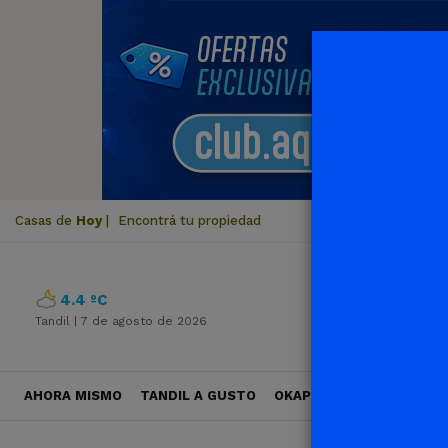
Casas de
Hoy
|
Encontrá tu propiedad
4.4 ºC
Tandil |
7 de agosto de 2026
AHORA MISMO
TANDIL A GUSTO
OKAPI VIAJES
POLÍTICA