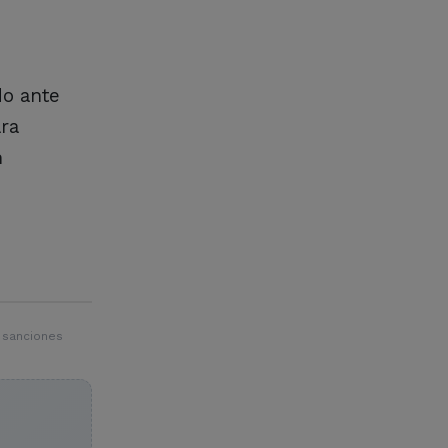
do ante
ara
n
 sanciones