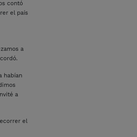
ios contó
er el país
ezamos a
ecordó.
a habían
 dimos
nvité a
ecorrer el