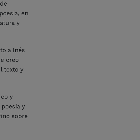
 de
poesía, en
atura y
to a Inés
ue creo
l texto y
ico y
 poesía y
fino sobre