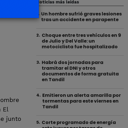
Noticias más leídas
Un hombre sufrió graves lesiones
1
.
tras un accidente en parapente
Choque entre tres vehículos en 9
2
.
de Julio y Del Valle: un
motociclista fue hospitalizado
Habrá dos jornadas para
3
.
tramitar el DNI y otros
documentos de forma gratuita
en Tandil
Emitieron un alerta amarilla por
4
.
 hombre
tormentas para este viernes en
Tandil
 El
se junto
Corte programado de energía
5
.