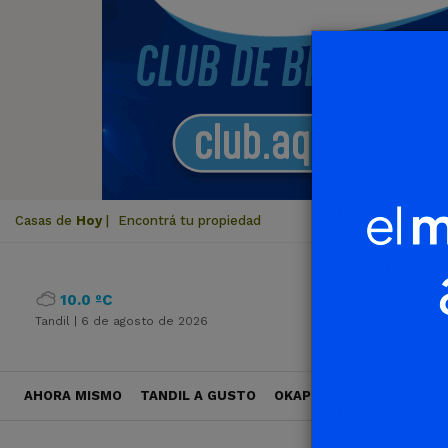
Casas de
Hoy
|
Encontrá tu propiedad
10.0 ºC
Tandil |
6 de agosto de 2026
AHORA MISMO
TANDIL A GUSTO
OKAPI VIAJES
POLÍTICA