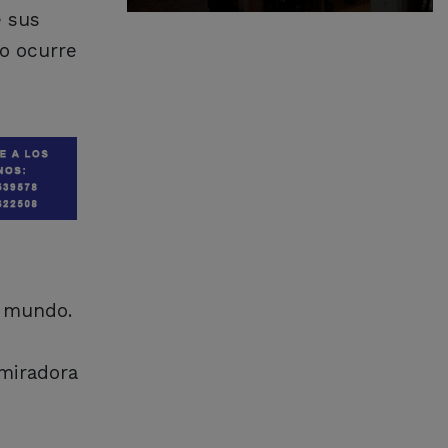
e sus
go ocurre
l mundo.
dmiradora