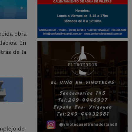
nocida obra
lacios. En
etrás de la
mplejo de