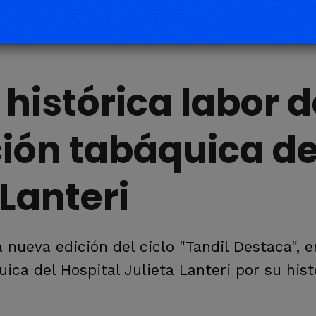
histórica labor d
ión tabáquica de
 Lanteri
 nueva edición del ciclo "Tandil Destaca", e
ica del Hospital Julieta Lanteri por su hist