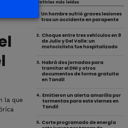
Noticias más leídas
Un hombre sufrió graves lesiones
1
.
tras un accidente en parapente
el
Choque entre tres vehículos en 9
2
.
de Julio y Del Valle: un
motociclista fue hospitalizado
l
Habrá dos jornadas para
3
.
tramitar el DNI y otros
documentos de forma gratuita
en Tandil
Emitieron un alerta amarilla por
4
.
n la que
tormentas para este viernes en
Tandil
órica
Corte programado de energía
5
.