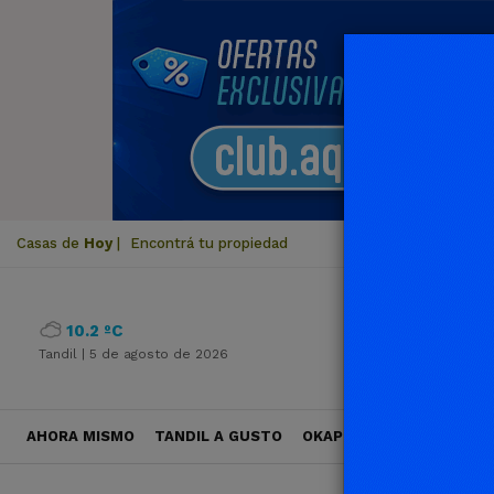
Casas de
Hoy
|
Encontrá tu propiedad
10.2 ºC
Tandil |
5 de agosto de 2026
AHORA MISMO
TANDIL A GUSTO
OKAPI VIAJES
POLÍTICA