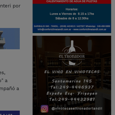
nteri por
es,
o" a
ompañó a