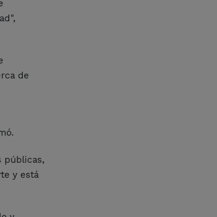
e
ad",
e
erca de
rmó.
s públicas,
te y está
do y