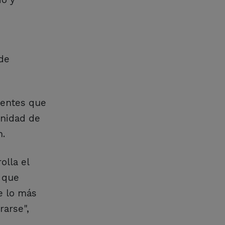
 de
ientes que
unidad de
n.
olla el
a que
e lo más
rarse",