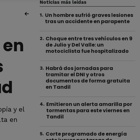
Noticias más leídas
Un hombre sufrió graves lesiones
1
.
tras un accidente en parapente
 en
Choque entre tres vehículos en 9
2
.
de Julio y Del Valle: un
motociclista fue hospitalizado
s
Habrá dos jornadas para
3
.
tramitar el DNI y otros
ad
documentos de forma gratuita
en Tandil
Emitieron un alerta amarilla por
4
.
pía y el
tormentas para este viernes en
Tandil
lta en
Corte programado de energía
5
.