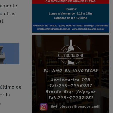
icamente
e otras
el
último de
or la
,