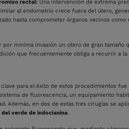
romiso rectal:
Una intervención de extrema prec
similar al endometrio crece fuera del útero, gen
avanzado hasta comprometer órganos vecinos como 
r por mínima invasión un útero de gran tamaño 
ición que frecuentemente obliga a recurrir a la 
 clave para el éxito de estos procedimientos fue 
 sistema de fluorescencia, un equipamiento hab
d. Además, en dos de estas tres cirugías se apli
o del verde de indocianina
.
 un colorante fluorescente que, mediante cámaras