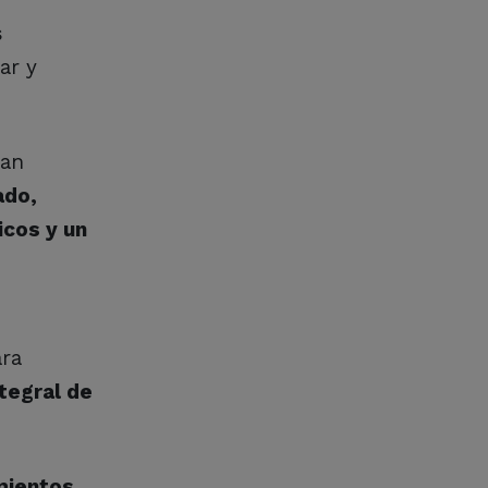
s
ar y
ran
ado,
icos y un
ara
tegral de
mientos