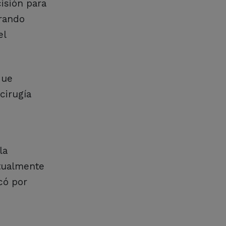
isión para
erando
el
que
cirugía
la
itualmente
có por