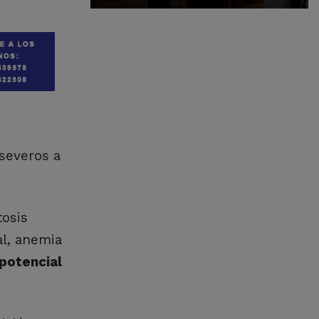
 severos a
tosis
l, anemia
 potencial