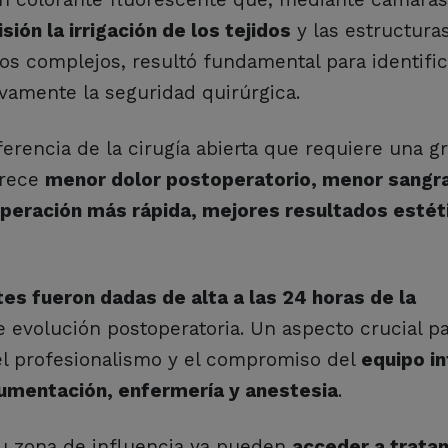
sión la irrigación de los tejidos
y las estructura
os complejos, resultó fundamental para identific
ivamente la seguridad quirúrgica.
ferencia de la cirugía abierta que requiere una g
frece
menor dolor postoperatorio, menor sangr
uperación más rápida, mejores resultados estét
tes fueron dadas de alta a las 24 horas de la
 evolución postoperatoria. Un aspecto crucial p
 el profesionalismo y el compromiso del
equipo in
rumentación, enfermería y anestesia
.
su zona de influencia ya pueden
acceder a trata