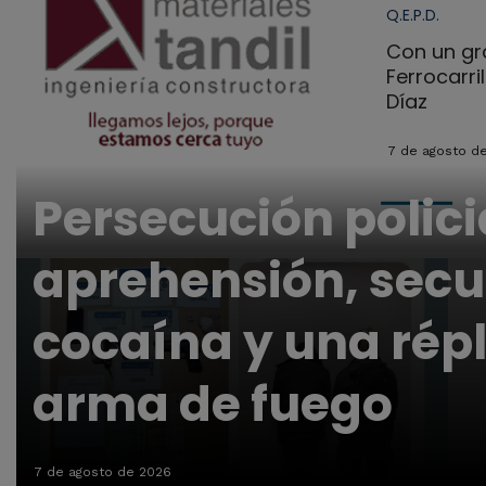
Q.E.P.D.
Con un gra
Ferrocarri
Díaz
7 de agosto d
Persecución polici
aprehensión, secu
cocaína y una répl
arma de fuego
7 de agosto de 2026