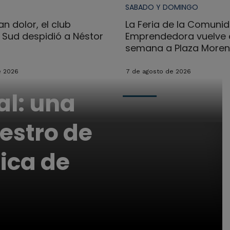
SABADO Y DOMINGO
n dolor, el club
La Feria de la Comuni
l Sud despidió a Néstor
Emprendedora vuelve e
semana a Plaza More
e 2026
7 de agosto de 2026
al: una
estro de
ica de