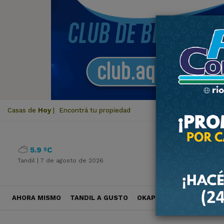
Casas de
Hoy
|
Encontrá tu propiedad
5.9 ºC
Tandil |
7 de agosto de 2026
AHORA MISMO
TANDIL A GUSTO
OKAPI VIAJES
POLÍTICA