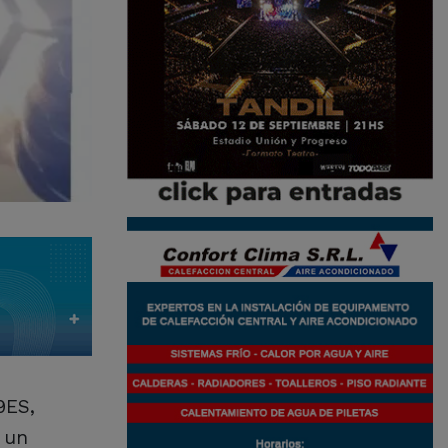
9ES,
a un