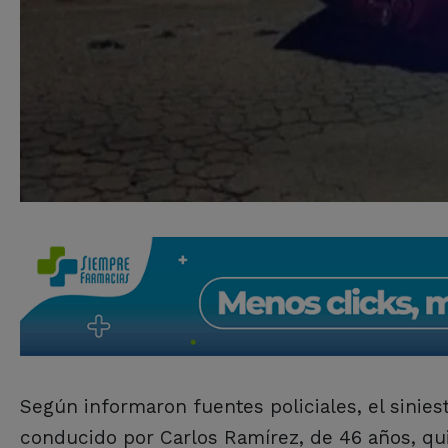
Según informaron fuentes policiales, el sinies
conducido por Carlos Ramírez, de 46 años, qui