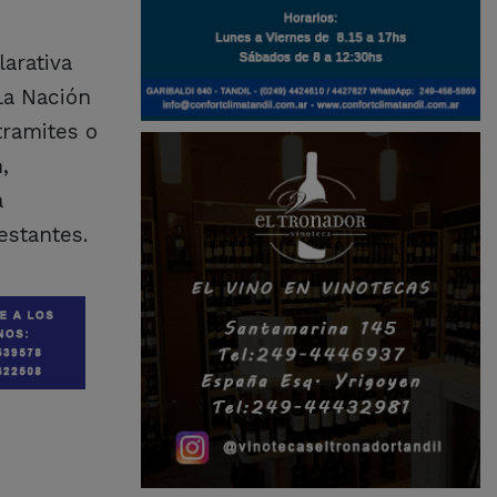
larativa
La Nación
tramites o
,
a
estantes.