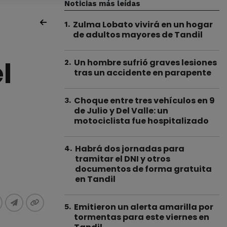
Noticias más leídas
Zulma Lobato vivirá en un hogar
1
.
de adultos mayores de Tandil
l
Un hombre sufrió graves lesiones
2
.
tras un accidente en parapente
Choque entre tres vehículos en 9
3
.
de Julio y Del Valle: un
motociclista fue hospitalizado
Habrá dos jornadas para
4
.
tramitar el DNI y otros
documentos de forma gratuita
en Tandil
Emitieron un alerta amarilla por
5
.
tormentas para este viernes en