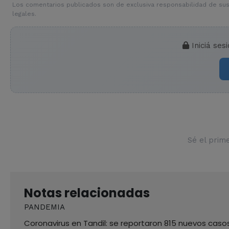
Los comentarios publicados son de exclusiva responsabilidad de sus
legales.
Iniciá ses
Sé el prim
Notas relacionadas
PANDEMIA
Coronavirus en Tandil: se reportaron 815 nuevos cas