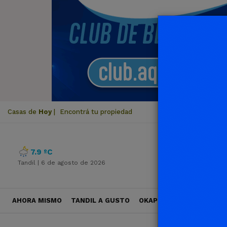
Casas de
Hoy
|
Encontrá tu propiedad
7.9 ºC
Tandil |
6 de agosto de 2026
AHORA MISMO
TANDIL A GUSTO
OKAPI VIAJES
POLÍTICA