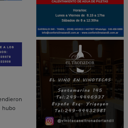
tendieron
o hubo