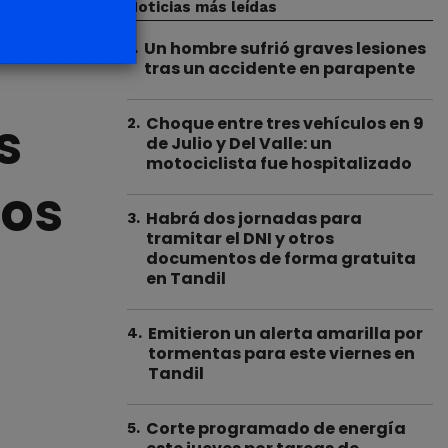
Noticias más leídas
Un hombre sufrió graves lesiones
1
.
tras un accidente en parapente
s
Choque entre tres vehículos en 9
2
.
de Julio y Del Valle: un
motociclista fue hospitalizado
los
Habrá dos jornadas para
3
.
tramitar el DNI y otros
documentos de forma gratuita
en Tandil
Emitieron un alerta amarilla por
4
.
tormentas para este viernes en
Tandil
Corte programado de energía
5
.