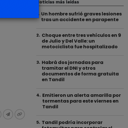
Noticias más leídas
Un hombre sufrió graves lesiones
1
.
tras un accidente en parapente
Choque entre tres vehículos en 9
2
.
de Julio y Del Valle: un
motociclista fue hospitalizado
Habrá dos jornadas para
3
.
tramitar el DNI y otros
documentos de forma gratuita
en Tandil
Emitieron un alerta amarilla por
4
.
tormentas para este viernes en
Tandil
Tandil podría incorporar
5
.