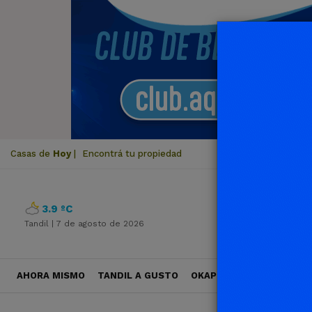
Casas de
Hoy
|
Encontrá tu propiedad
3.9 ºC
Tandil |
7 de agosto de 2026
AHORA MISMO
TANDIL A GUSTO
OKAPI VIAJES
POLÍTICA